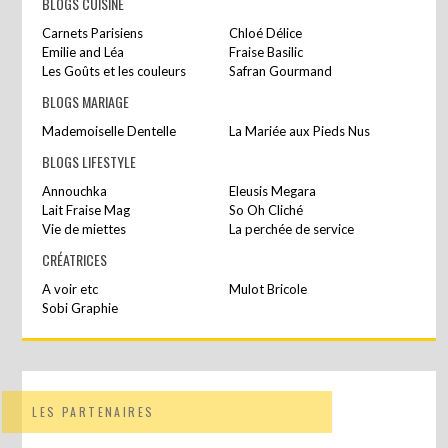
BLOGS CUISINE
Carnets Parisiens
Chloé Délice
Emilie and Léa
Fraise Basilic
Les Goûts et les couleurs
Safran Gourmand
BLOGS MARIAGE
Mademoiselle Dentelle
La Mariée aux Pieds Nus
BLOGS LIFESTYLE
Annouchka
Eleusis Megara
Lait Fraise Mag
So Oh Cliché
Vie de miettes
La perchée de service
CRÉATRICES
A voir etc
Mulot Bricole
Sobi Graphie
LES PARTENAIRES