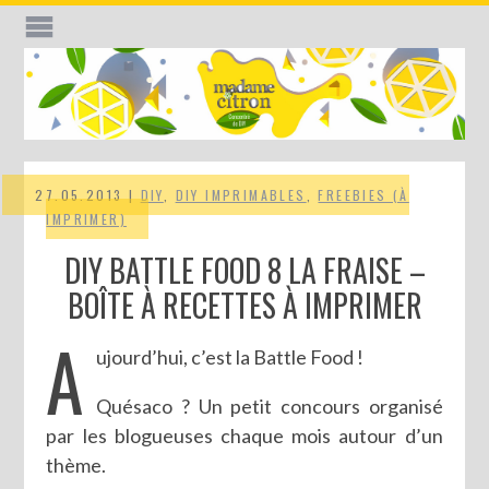
27.05.2013 |
DIY
,
DIY IMPRIMABLES
,
FREEBIES (À
IMPRIMER)
DIY BATTLE FOOD 8 LA FRAISE –
BOÎTE À RECETTES À IMPRIMER
A
ujourd’hui, c’est la Battle Food !
Quésaco ? Un petit concours organisé
par les blogueuses chaque mois autour d’un
thème.