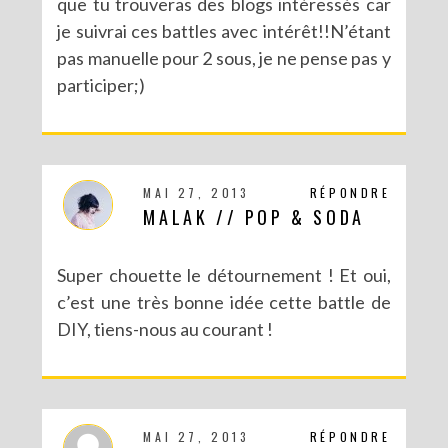
que tu trouveras des blogs intéressés car
je suivrai ces battles avec intérêt!!N’étant
pas manuelle pour 2 sous, je ne pense pas y
DIY SAINT VALENTIN : UNE CARTE POP-UP QUI BRISE LA GLACE !
participer;)
MAI 27, 2013
RÉPONDRE
MALAK // POP & SODA
Super chouette le détournement ! Et oui,
c’est une très bonne idée cette battle de
DIY, tiens-nous au courant !
DIY – UN CALENDRIER DE L’AVENT TOUT EN IMAGES
MAI 27, 2013
RÉPONDRE