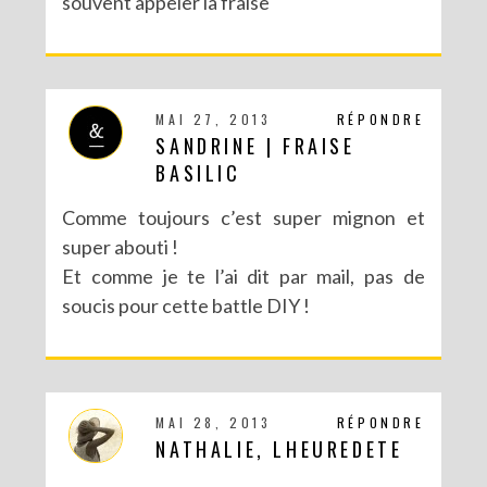
souvent appeler la fraise
RECETTES ET CRÉATIONS POUR DES FÊTES RÉUSSIES – CONCOURS
MAI 27, 2013
RÉPONDRE
SANDRINE | FRAISE
BASILIC
Comme toujours c’est super mignon et
super abouti !
Et comme je te l’ai dit par mail, pas de
soucis pour cette battle DIY !
MAI 28, 2013
RÉPONDRE
NATHALIE, LHEUREDETE
DIY : MA VALISETTE CITRON