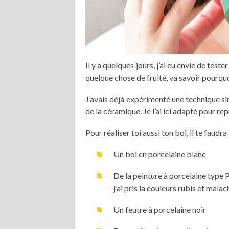
Il y a quelques jours, j’ai eu envie de tes
quelque chose de fruité, va savoir pourqu
J’avais déjà expérimenté une technique si
de la céramique. Je l’ai ici adapté pour re
Pour réaliser toi aussi ton bol, il te faudra 
Un bol en porcelaine blanc
De la peinture à porcelaine type
j’ai pris la couleurs rubis et malac
Un feutre à porcelaine noir