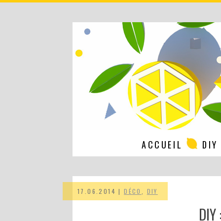
ACCUEIL
DIY
17.06.2014 |
DÉCO
,
DIY
DIY 