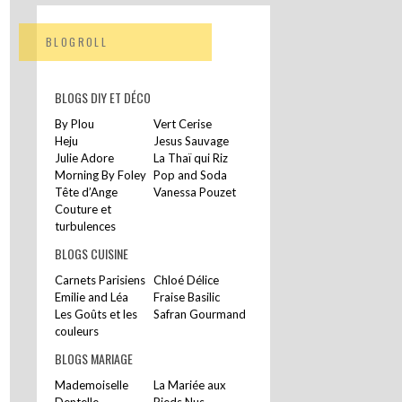
BLOGROLL
BLOGS DIY ET DÉCO
By Plou
Vert Cerise
Heju
Jesus Sauvage
Julie Adore
La Thaï qui Riz
Morning By Foley
Pop and Soda
Tête d’Ange
Vanessa Pouzet
Couture et
turbulences
BLOGS CUISINE
Carnets Parisiens
Chloé Délice
Emilie and Léa
Fraise Basilic
Les Goûts et les
Safran Gourmand
couleurs
BLOGS MARIAGE
Mademoiselle
La Mariée aux
Dentelle
Pieds Nus