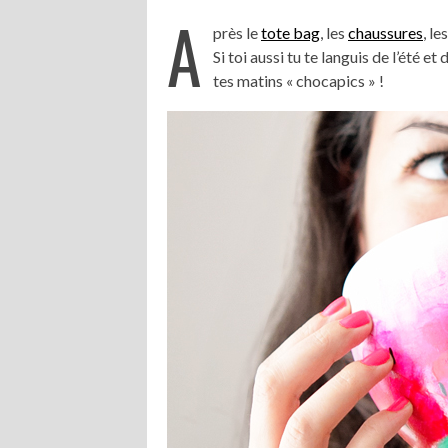
A
près le
tote bag
, les
chaussures
, les
Si toi aussi tu te languis de l’été e
tes matins « chocapics » !