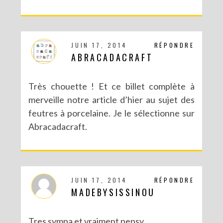
JUIN 17, 2014
RÉPONDRE
ABRACADACRAFT
DIY : POTS À SUCCULENTES FURIEUSEMENT MARBRÉS (BATTLE #17)
Très chouette ! Et ce billet complète à
merveille notre article d’hier au sujet des
feutres à porcelaine. Je le sélectionne sur
Abracadacraft.
JUIN 17, 2014
RÉPONDRE
MADEBYSISSINOU
Tres sympa et vraiment pepsy.
DIY : UN COUCOU SUISSE DES TEMPS MODERNES