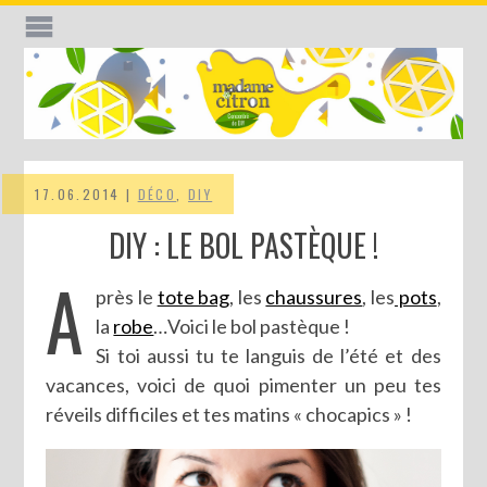
17.06.2014 |
DÉCO
,
DIY
DIY : LE BOL PASTÈQUE !
A
près le
tote bag
, les
chaussures
, les
pots
,
la
robe
…Voici le bol pastèque !
Si toi aussi tu te languis de l’été et des
vacances, voici de quoi pimenter un peu tes
réveils difficiles et tes matins « chocapics » !