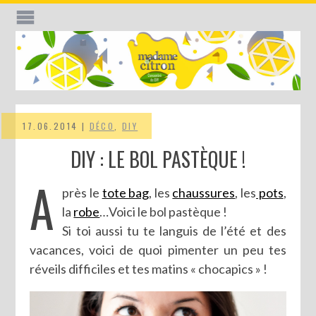
17.06.2014 |
DÉCO
,
DIY
DIY : LE BOL PASTÈQUE !
A
près le
tote bag
, les
chaussures
, les
pots
,
la
robe
…Voici le bol pastèque !
Si toi aussi tu te languis de l’été et des
vacances, voici de quoi pimenter un peu tes
réveils difficiles et tes matins « chocapics » !