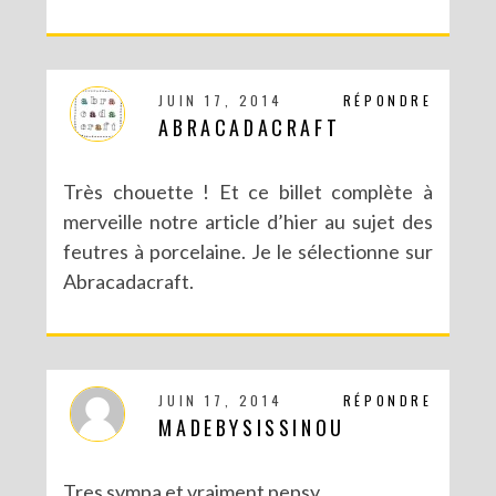
JUIN 17, 2014
RÉPONDRE
ABRACADACRAFT
DIY : POTS À SUCCULENTES FURIEUSEMENT MARBRÉS (BATTLE #17)
Très chouette ! Et ce billet complète à
merveille notre article d’hier au sujet des
feutres à porcelaine. Je le sélectionne sur
Abracadacraft.
JUIN 17, 2014
RÉPONDRE
MADEBYSISSINOU
Tres sympa et vraiment pepsy.
DIY : UN COUCOU SUISSE DES TEMPS MODERNES