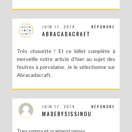
JUIN 17, 2014
RÉPONDRE
ABRACADACRAFT
DIY : POTS À SUCCULENTES FURIEUSEMENT MARBRÉS (BATTLE #17)
Très chouette ! Et ce billet complète à
merveille notre article d’hier au sujet des
feutres à porcelaine. Je le sélectionne sur
Abracadacraft.
JUIN 17, 2014
RÉPONDRE
MADEBYSISSINOU
Tres sympa et vraiment pepsy.
DIY : UN COUCOU SUISSE DES TEMPS MODERNES