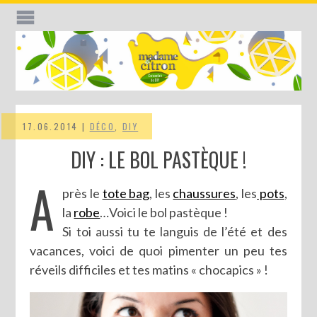
17.06.2014 |
DÉCO
,
DIY
DIY : LE BOL PASTÈQUE !
A
près le
tote bag
, les
chaussures
, les
pots
,
la
robe
…Voici le bol pastèque !
Si toi aussi tu te languis de l’été et des
vacances, voici de quoi pimenter un peu tes
réveils difficiles et tes matins « chocapics » !