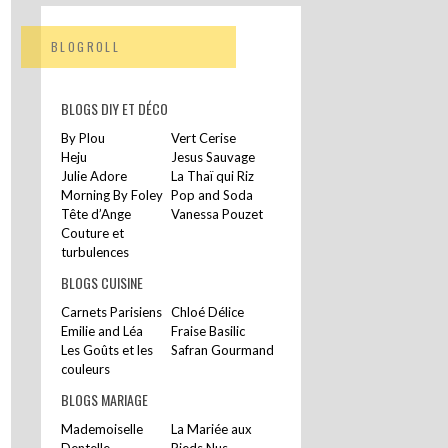
BLOGROLL
BLOGS DIY ET DÉCO
By Plou
Vert Cerise
Heju
Jesus Sauvage
Julie Adore
La Thaï qui Riz
Morning By Foley
Pop and Soda
Tête d’Ange
Vanessa Pouzet
Couture et
turbulences
BLOGS CUISINE
Carnets Parisiens
Chloé Délice
Emilie and Léa
Fraise Basilic
Les Goûts et les
Safran Gourmand
couleurs
BLOGS MARIAGE
Mademoiselle
La Mariée aux
Dentelle
Pieds Nus