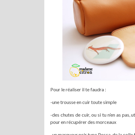
Pour le réaliser il te faudra :
-une trousse en cuir toute simple
-des chutes de cuir, ou si tu n’en as pa
pour en récupérer des morceaux
-un marqueur noir type Posca, de la colle 