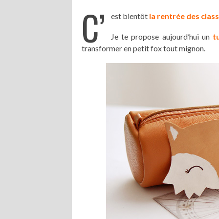
C’
est bientôt
la rentrée des clas
Je te propose aujourd’hui un
t
transformer en petit fox tout mignon.