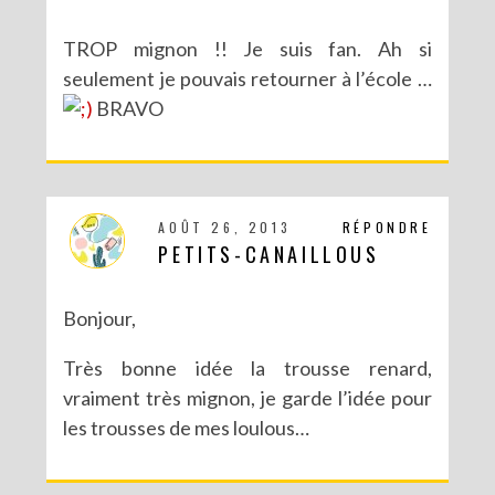
DIY SPÉCIAL BRÉSIL : LE MOBILE RIO
TROP mignon !! Je suis fan. Ah si
seulement je pouvais retourner à l’école …
BRAVO
AOÛT 26, 2013
RÉPONDRE
PETITS-CANAILLOUS
Bonjour,
Très bonne idée la trousse renard,
DIY : POTS À SUCCULENTES FURIEUSEMENT MARBRÉS (BATTLE #17)
vraiment très mignon, je garde l’idée pour
les trousses de mes loulous…