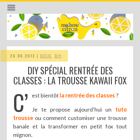
26.08.2013 |
DÉCO
,
DIY
DIY SPÉCIAL RENTRÉE DES
CLASSES : LA TROUSSE KAWAII FOX
C’
est bientôt
la rentrée des classes
?
Je te propose aujourd’hui un
tuto
trousse
ou comment customiser une trousse
banale et la transformer en petit fox tout
mignon.