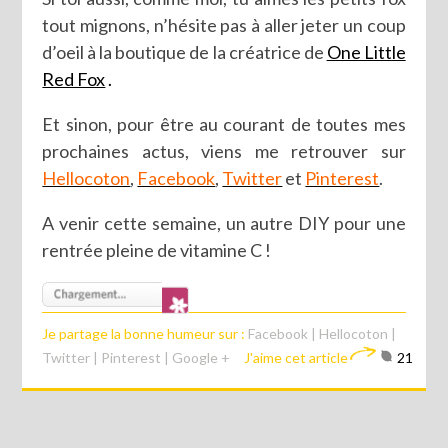
tout mignons, n’hésite pas à aller jeter un coup
d’oeil à la boutique de la créatrice de
One Little
Red Fox
.
Et sinon, pour être au courant de toutes mes
prochaines actus, viens me retrouver sur
Hellocoton
,
Facebook
,
Twitter
et
Pinterest
.
A venir cette semaine, un autre DIY pour une
rentrée pleine de vitamine C !
Je partage la bonne humeur sur :
Facebook
|
Hellocoton
|
Twitter
|
Pinterest
|
Google +
J'aime cet article
21