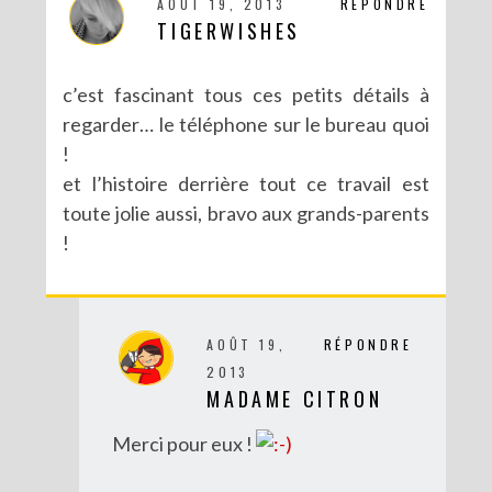
AOÛT 19, 2013
RÉPONDRE
TIGERWISHES
RECETTES ET CRÉATIONS POUR DES FÊTES RÉUSSIES – CONCOURS
c’est fascinant tous ces petits détails à
regarder… le téléphone sur le bureau quoi
!
et l’histoire derrière tout ce travail est
toute jolie aussi, bravo aux grands-parents
!
AOÛT 19,
RÉPONDRE
2013
MADAME CITRON
DIY : MA VALISETTE CITRON
Merci pour eux !