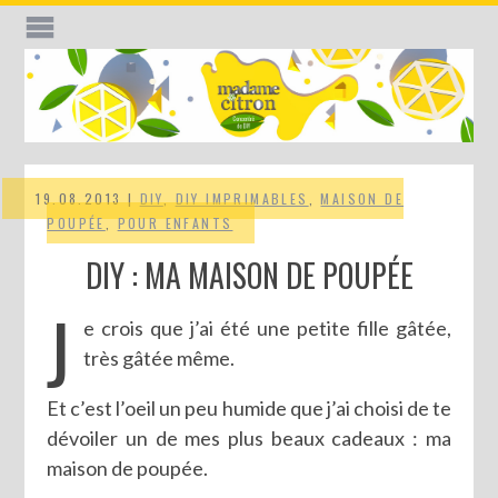
19.08.2013 |
DIY
,
DIY IMPRIMABLES
,
MAISON DE
POUPÉE
,
POUR ENFANTS
DIY : MA MAISON DE POUPÉE
J
e crois que j’ai été une petite fille gâtée,
très gâtée même.
Et c’est l’oeil un peu humide que j’ai choisi de te
dévoiler un de mes plus beaux cadeaux : ma
maison de poupée.