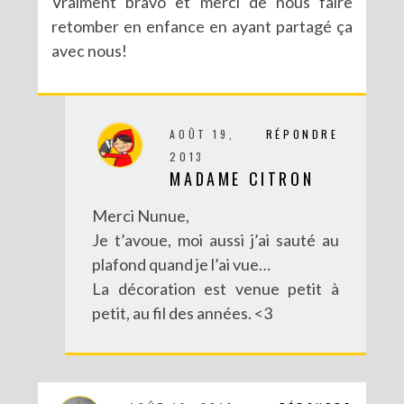
Vraiment bravo et merci de nous faire
retomber en enfance en ayant partagé ça
avec nous!
AOÛT 19,
RÉPONDRE
2013
DIY CRÉE TON BULLET JOURNAL (AVEC SCAN N CUT)
MADAME CITRON
Merci Nunue,
Je t’avoue, moi aussi j’ai sauté au
plafond quand je l’ai vue…
La décoration est venue petit à
petit, au fil des années. <3