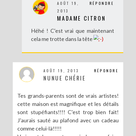
AOÛT 19,
RÉPONDRE
DIY SAINT VALENTIN : UNE CARTE POP-UP QUI BRISE LA GLACE !
2013
MADAME CITRON
Héhé ! C’est vrai que maintenant
cela me trotte dans la tête
AOÛT 19, 2013
RÉPONDRE
NUNUE CHÉRIE
Tes grands-parents sont de vrais artistes!
DIY – UN CALENDRIER DE L’AVENT TOUT EN IMAGES
cette maison est magnifique et les détails
sont stupéfiants!!!! C’est trop bien fait!
J’aurais sauté au plafond avec un cadeau
comme celui-là!!!!!