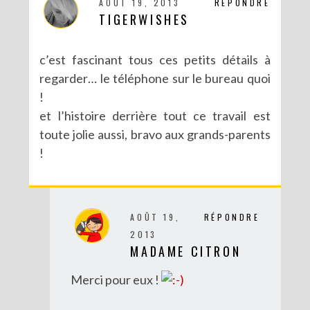
AOÛT 19, 2013
RÉPONDRE
TIGERWISHES
RECETTES ET CRÉATIONS POUR DES FÊTES RÉUSSIES – CONCOURS
c’est fascinant tous ces petits détails à
regarder… le téléphone sur le bureau quoi
!
et l’histoire derrière tout ce travail est
toute jolie aussi, bravo aux grands-parents
!
AOÛT 19,
RÉPONDRE
2013
MADAME CITRON
DIY : MA VALISETTE CITRON
Merci pour eux !