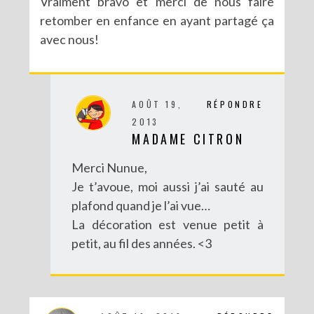
Vraiment bravo et merci de nous faire
retomber en enfance en ayant partagé ça
avec nous!
AOÛT 19,
RÉPONDRE
2013
DIY CRÉE TON BULLET JOURNAL (AVEC SCAN N CUT)
MADAME CITRON
Merci Nunue,
Je t’avoue, moi aussi j’ai sauté au
plafond quand je l’ai vue…
La décoration est venue petit à
petit, au fil des années. <3