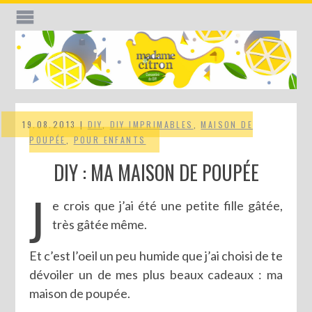
19.08.2013 |
DIY
,
DIY IMPRIMABLES
,
MAISON DE
POUPÉE
,
POUR ENFANTS
DIY : MA MAISON DE POUPÉE
J
e crois que j’ai été une petite fille gâtée,
très gâtée même.
Et c’est l’oeil un peu humide que j’ai choisi de te
dévoiler un de mes plus beaux cadeaux : ma
maison de poupée.