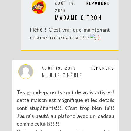
AOÛT 19,
RÉPONDRE
DIY SAINT VALENTIN : UNE CARTE POP-UP QUI BRISE LA GLACE !
2013
MADAME CITRON
Héhé ! C’est vrai que maintenant
cela me trotte dans la tête
AOÛT 19, 2013
RÉPONDRE
NUNUE CHÉRIE
Tes grands-parents sont de vrais artistes!
DIY – UN CALENDRIER DE L’AVENT TOUT EN IMAGES
cette maison est magnifique et les détails
sont stupéfiants!!!! C’est trop bien fait!
J’aurais sauté au plafond avec un cadeau
comme celui-là!!!!!