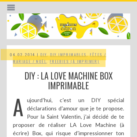
04.02.2014 |
DIY
,
DIY IMPRIMABLES
,
FÊTES /
MARIAGE / NOËL
,
FREEBIES (À IMPRIMER)
DIY : LA LOVE MACHINE BOX
IMPRIMABLE
A
ujourd’hui, c’est un DIY spécial
déclarations d’amour que je te propose.
Pour la Saint Valentin, j’ai décidé de te
proposer de réaliser LA Love Machine (à
écrire) Box, qui risque d’impressionner ton