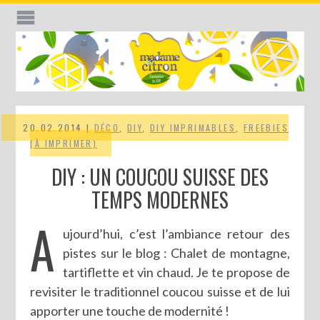
20.02.2014 |
DÉCO
,
DIY
,
DIY IMPRIMABLES
,
FREEBIES
(À IMPRIMER)
DIY : UN COUCOU SUISSE DES
TEMPS MODERNES
A
ujourd’hui, c’est l’ambiance retour des
pistes sur le blog : Chalet de montagne,
tartiflette et vin chaud. Je te propose de
revisiter le traditionnel coucou suisse et de lui
apporter une touche de modernité !