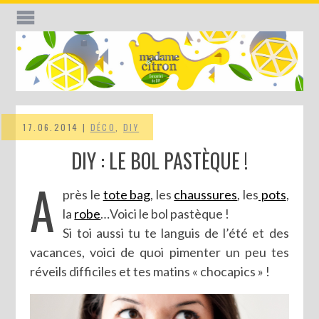
17.06.2014 |
DÉCO
,
DIY
DIY : LE BOL PASTÈQUE !
A
près le
tote bag
, les
chaussures
, les
pots
,
la
robe
…Voici le bol pastèque !
Si toi aussi tu te languis de l’été et des
vacances, voici de quoi pimenter un peu tes
réveils difficiles et tes matins « chocapics » !