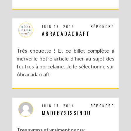
JUIN 17, 2014
RÉPONDRE
ABRACADACRAFT
DIY : POTS À SUCCULENTES FURIEUSEMENT MARBRÉS (BATTLE #17)
Très chouette ! Et ce billet complète à
merveille notre article d’hier au sujet des
feutres à porcelaine. Je le sélectionne sur
Abracadacraft.
JUIN 17, 2014
RÉPONDRE
MADEBYSISSINOU
Tres sympa et vraiment pepsy.
DIY : UN COUCOU SUISSE DES TEMPS MODERNES