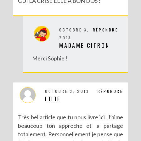
OUI LA CRISE ELLE A BON DOS !
DIY CRÉE TON BULLET JOURNAL (AVEC SCAN N CUT)
OCTOBRE 3,
RÉPONDRE
2013
MADAME CITRON
Merci Sophie !
OCTOBRE 3, 2013
RÉPONDRE
LILIE
RECETTES ET CRÉATIONS POUR DES FÊTES RÉUSSIES – CONCOURS
Très bel article que tu nous livre ici. J’aime
beaucoup ton approche et la partage
totalement. Personnellement je pense que