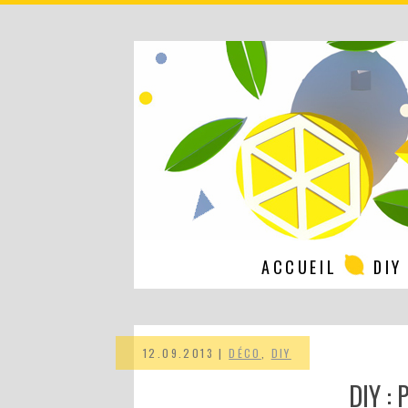
ACCUEIL
DIY
12.09.2013 |
DÉCO
,
DIY
DIY :