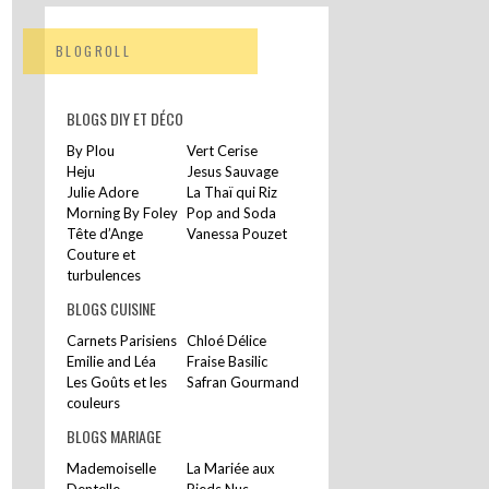
BLOGROLL
BLOGS DIY ET DÉCO
By Plou
Vert Cerise
Heju
Jesus Sauvage
Julie Adore
La Thaï qui Riz
Morning By Foley
Pop and Soda
Tête d’Ange
Vanessa Pouzet
Couture et
turbulences
BLOGS CUISINE
Carnets Parisiens
Chloé Délice
Emilie and Léa
Fraise Basilic
Les Goûts et les
Safran Gourmand
couleurs
BLOGS MARIAGE
Mademoiselle
La Mariée aux
Dentelle
Pieds Nus