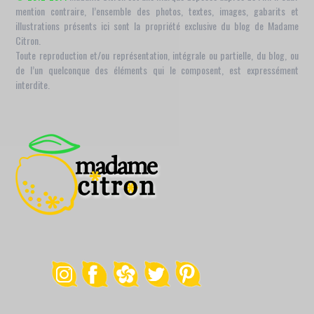
mention contraire, l’ensemble des photos, textes, images, gabarits et
illustrations présents ici sont la propriété exclusive du blog de Madame
Citron.
Toute reproduction et/ou représentation, intégrale ou partielle, du blog, ou
de l’un quelconque des éléments qui le composent, est expressément
interdite.