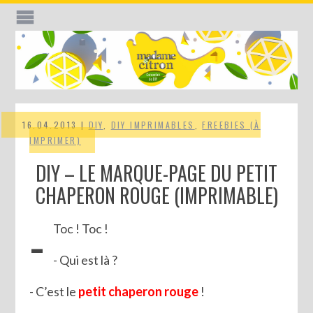
16.04.2013 |
DIY
,
DIY IMPRIMABLES
,
FREEBIES (À
IMPRIMER)
DIY – LE MARQUE-PAGE DU PETIT
CHAPERON ROUGE (IMPRIMABLE)
-
Toc ! Toc !
- Qui est là ?
- C’est le
petit chaperon rouge
!