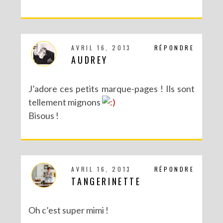
AVRIL 16, 2013
RÉPONDRE
DIY CRÉE TON BULLET JOURNAL (AVEC SCAN N CUT)
AUDREY
J’adore ces petits marque-pages ! Ils sont
tellement mignons
Bisous !
AVRIL 16, 2013
RÉPONDRE
TANGERINETTE
RECETTES ET CRÉATIONS POUR DES FÊTES RÉUSSIES – CONCOURS
Oh c’est super mimi !