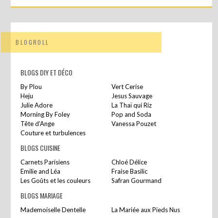
BLOGROLL
BLOGS DIY ET DÉCO
By Plou
Vert Cerise
Heju
Jesus Sauvage
Julie Adore
La Thaï qui Riz
Morning By Foley
Pop and Soda
Tête d’Ange
Vanessa Pouzet
Couture et turbulences
BLOGS CUISINE
Carnets Parisiens
Chloé Délice
Emilie and Léa
Fraise Basilic
Les Goûts et les couleurs
Safran Gourmand
BLOGS MARIAGE
Mademoiselle Dentelle
La Mariée aux Pieds Nus