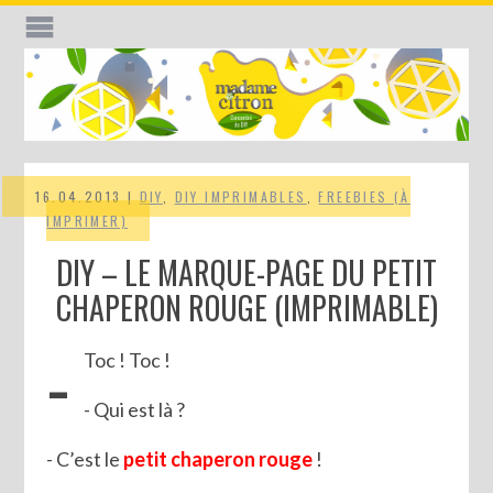
16.04.2013 |
DIY
,
DIY IMPRIMABLES
,
FREEBIES (À
IMPRIMER)
DIY – LE MARQUE-PAGE DU PETIT
CHAPERON ROUGE (IMPRIMABLE)
-
Toc ! Toc !
- Qui est là ?
- C’est le
petit chaperon rouge
!