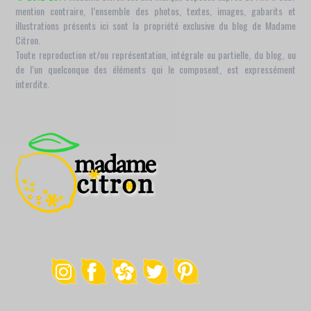
mention contraire, l’ensemble des photos, textes, images, gabarits et
illustrations présents ici sont la propriété exclusive du blog de Madame
Citron.
Toute reproduction et/ou représentation, intégrale ou partielle, du blog, ou
de l’un quelconque des éléments qui le composent, est expressément
interdite.