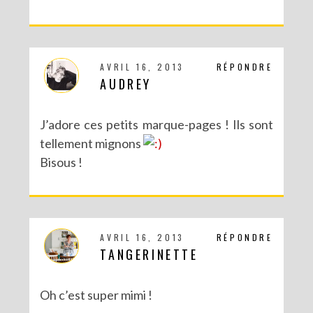
AVRIL 16, 2013
RÉPONDRE
DIY CRÉE TON BULLET JOURNAL (AVEC SCAN N CUT)
AUDREY
J’adore ces petits marque-pages ! Ils sont
tellement mignons
Bisous !
AVRIL 16, 2013
RÉPONDRE
TANGERINETTE
RECETTES ET CRÉATIONS POUR DES FÊTES RÉUSSIES – CONCOURS
Oh c’est super mimi !