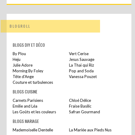
BLOGROLL
BLOGS DIY ET DÉCO
By Plou
Vert Cerise
Heju
Jesus Sauvage
Julie Adore
La Thaï qui Riz
Morning By Foley
Pop and Soda
Tête d’Ange
Vanessa Pouzet
Couture et turbulences
BLOGS CUISINE
Carnets Parisiens
Chloé Délice
Emilie and Léa
Fraise Basilic
Les Goûts et les couleurs
Safran Gourmand
BLOGS MARIAGE
Mademoiselle Dentelle
La Mariée aux Pieds Nus