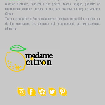
mention contraire, l’ensemble des photos, textes, images, gabarits et
illustrations présents ici sont la propriété exclusive du blog de Madame
Citron.
Toute reproduction et/ou représentation, intégrale ou partielle, du blog, ou
de l’un quelconque des éléments qui le composent, est expressément
interdite.