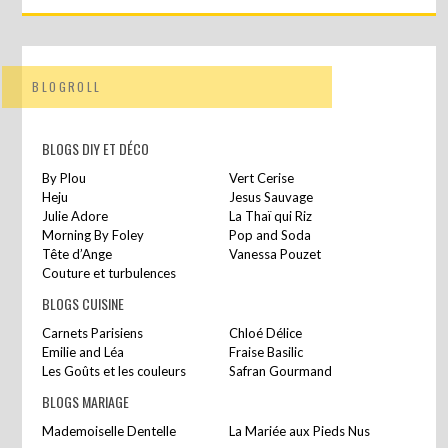
BLOGROLL
BLOGS DIY ET DÉCO
By Plou
Vert Cerise
Heju
Jesus Sauvage
Julie Adore
La Thaï qui Riz
Morning By Foley
Pop and Soda
Tête d’Ange
Vanessa Pouzet
Couture et turbulences
BLOGS CUISINE
Carnets Parisiens
Chloé Délice
Emilie and Léa
Fraise Basilic
Les Goûts et les couleurs
Safran Gourmand
BLOGS MARIAGE
Mademoiselle Dentelle
La Mariée aux Pieds Nus