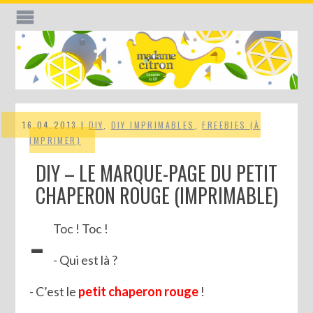
16.04.2013 |
DIY
,
DIY IMPRIMABLES
,
FREEBIES (À
IMPRIMER)
DIY – LE MARQUE-PAGE DU PETIT
CHAPERON ROUGE (IMPRIMABLE)
-
Toc ! Toc !
- Qui est là ?
- C’est le
petit chaperon rouge
!