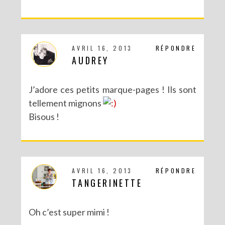
AVRIL 16, 2013
RÉPONDRE
DIY CRÉE TON BULLET JOURNAL (AVEC SCAN N CUT)
AUDREY
J’adore ces petits marque-pages ! Ils sont
tellement mignons
Bisous !
AVRIL 16, 2013
RÉPONDRE
TANGERINETTE
RECETTES ET CRÉATIONS POUR DES FÊTES RÉUSSIES – CONCOURS
Oh c’est super mimi !