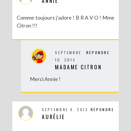
ANNIE
Comme toujours j’adore ! B R A V O ! Mme
Citron !!!
SEPTEMBRE
RÉPONDRE
10, 2013
MADAME CITRON
DIY SPÉCIAL BRÉSIL : LE MOBILE RIO
Merci Annie !
SEPTEMBRE 9, 2013
RÉPONDRE
AURÉLIE