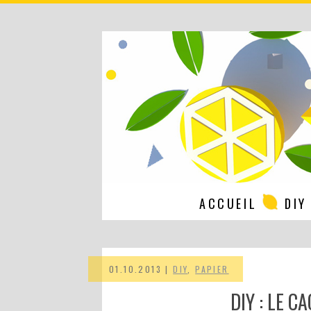
ACCUEIL
DIY
01.10.2013 |
DIY
,
PAPIER
DIY : LE 