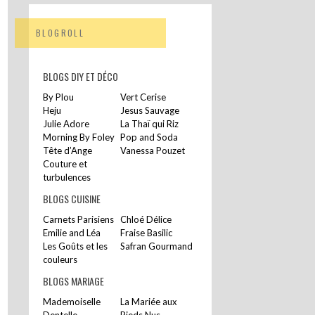
BLOGROLL
BLOGS DIY ET DÉCO
By Plou
Vert Cerise
Heju
Jesus Sauvage
Julie Adore
La Thaï qui Riz
Morning By Foley
Pop and Soda
Tête d’Ange
Vanessa Pouzet
Couture et
turbulences
BLOGS CUISINE
Carnets Parisiens
Chloé Délice
Emilie and Léa
Fraise Basilic
Les Goûts et les
Safran Gourmand
couleurs
BLOGS MARIAGE
Mademoiselle
La Mariée aux
Dentelle
Pieds Nus