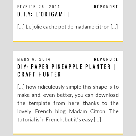
FÉVRIER 25, 2014
RÉPONDRE
D.I.Y: L’ORIGAMI |
[…] Le jolie cache pot de madame citron […]
MARS 6, 2014
RÉPONDRE
DIY: PAPER PINEAPPLE PLANTER |
CRAFT HUNTER
[…] how ridiculously simple this shape is to
make and, even better, you can download
the template from here thanks to the
lovely French blog Madam Citron The
tutorial is in French, but it’s easy […]