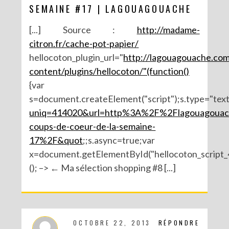
SEMAINE #17 | LAGOUAGOUACHE
[...] Source :
http://madame-
citron.fr/cache-pot-papier/
hellocoton_plugin_url="
http://lagouagouache.co
content/plugins/hellocoton/"(function()
{var
s=document.createElement("script");s.type="text/
uniq=414020&url=http%3A%2F%2Flagouagoua
coups-de-coeur-de-la-semaine-
17%2F&quot
;;s.async=true;var
x=document.getElementById("hellocoton_script_4
(); –> ← Ma sélection shopping #8 [...]
OCTOBRE 22, 2013
RÉPONDRE