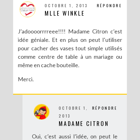
OCTOBRE 1, 2013
RÉPONDRE
MLLE WINKLE
J’adoooorrrreee!!!! Madame Citron c’est
idée géniale. Et en plus on peut l’utiliser
DIY CRÉE TON BULLET JOURNAL (AVEC SCAN N CUT)
pour cacher des vases tout simple utilisés
comme centre de table à un mariage ou
même en cache bouteille.
Merci.
OCTOBRE 1,
RÉPONDRE
2013
MADAME CITRON
Oui, c’est aussi l’idée, on peut le
RECETTES ET CRÉATIONS POUR DES FÊTES RÉUSSIES – CONCOURS