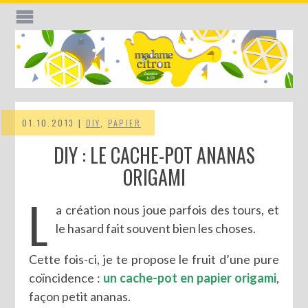
01.10.2013 |
DIY
,
PAPIER
DIY : LE CACHE-POT ANANAS
ORIGAMI
L
a création nous joue parfois des tours, et
le hasard fait souvent bien les choses.
Cette fois-ci, je te propose le fruit d’une pure
coïncidence :
un cache-pot en papier origami
,
façon petit ananas.