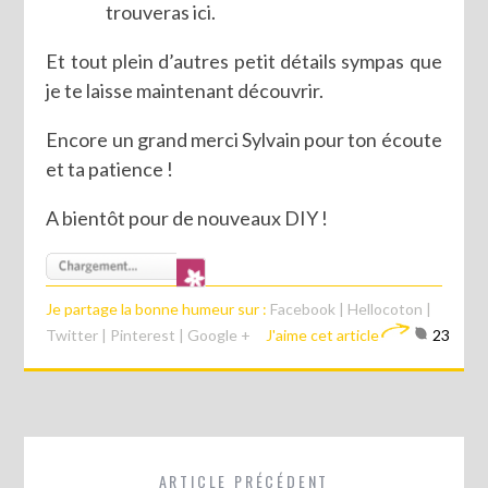
trouveras ici.
Et tout plein d’autres petit détails sympas que
je te laisse maintenant découvrir.
Encore un grand merci Sylvain pour ton écoute
et ta patience !
A bientôt pour de nouveaux DIY !
Je partage la bonne humeur sur :
Facebook
|
Hellocoton
|
Twitter
|
Pinterest
|
Google +
J'aime cet article
23
ARTICLE PRÉCÉDENT