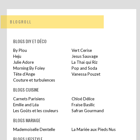
BLOGROLL
BLOGS DIY ET DÉCO
By Plou
Vert Cerise
Heju
Jesus Sauvage
Julie Adore
La Thaï qui Riz
Morning By Foley
Pop and Soda
Tête d’Ange
Vanessa Pouzet
Couture et turbulences
BLOGS CUISINE
Carnets Parisiens
Chloé Délice
Emilie and Léa
Fraise Basilic
Les Goûts et les couleurs
Safran Gourmand
BLOGS MARIAGE
Mademoiselle Dentelle
La Mariée aux Pieds Nus
BLOGS LIFESTYLE