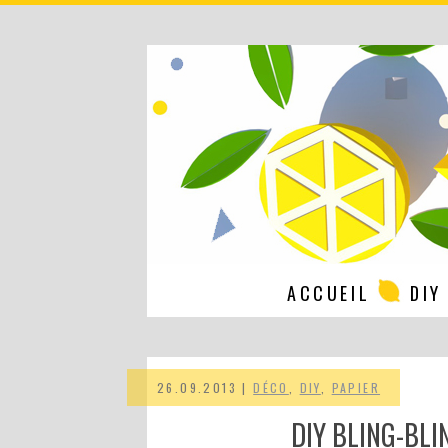
ACCUEIL
DIY
26.09.2013 |
DÉCO
,
DIY
,
PAPIER
DIY BLING-BLI