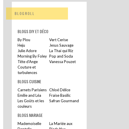
BLOGROLL
BLOGS DIY ET DÉCO
By Plou
Vert Cerise
Heju
Jesus Sauvage
Julie Adore
La Thaï qui Riz
Morning By Foley
Pop and Soda
Tête d’Ange
Vanessa Pouzet
Couture et
turbulences
BLOGS CUISINE
Carnets Parisiens
Chloé Délice
Emilie and Léa
Fraise Basilic
Les Goûts et les
Safran Gourmand
couleurs
BLOGS MARIAGE
Mademoiselle
La Mariée aux
Dentelle
Pieds Nus