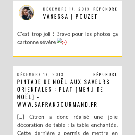
DÉCEMBRE 17, 2013
RÉPONDRE
VANESSA | POUZET
C’est trop joli ! Bravo pour les photos ça
cartonne sévère
DÉCEMBRE 17, 2013
RÉPONDRE
PINTADE DE NOËL AUX SAVEURS
DIY SAINT VALENTIN : UNE CARTE POP-UP QUI BRISE LA GLACE !
ORIENTALES : PLAT [MENU DE
NOËL] -
WWW.SAFRANGOURMAND.FR
[...] Citron a donc réalisé une jolie
décoration de table : la table enchantée.
Cette dernière a permis de mettre en