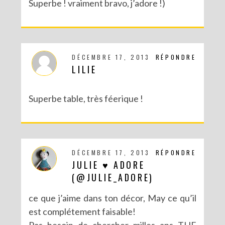
Superbe ! vraiment bravo, j’adore !)
DIY CRÉE TON BULLET JOURNAL (AVEC SCAN N CUT)
DÉCEMBRE 17, 2013
RÉPONDRE
LILIE
Superbe table, très féerique !
DÉCEMBRE 17, 2013
RÉPONDRE
JULIE ♥ ADORE
RECETTES ET CRÉATIONS POUR DES FÊTES RÉUSSIES – CONCOURS
(@JULIE_ADORE)
ce que j’aime dans ton décor, May ce qu’il
est complétement faisable!
Pas besoin de chercher milles ans THE