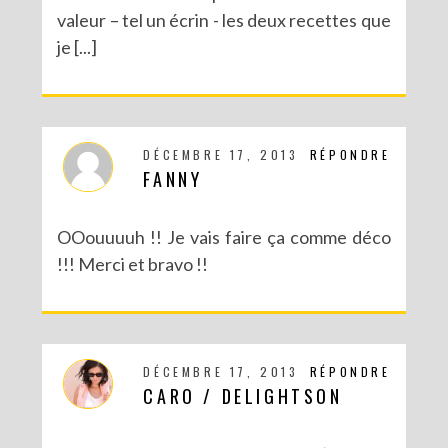
valeur – tel un écrin - les deux recettes que
je [...]
DIY – UN CALENDRIER DE L’AVENT TOUT EN IMAGES
DÉCEMBRE 17, 2013
RÉPONDRE
FANNY
OOouuuuh !! Je vais faire ça comme déco
!!! Merci et bravo !!
DÉCEMBRE 17, 2013
RÉPONDRE
CARO / DELIGHTSON