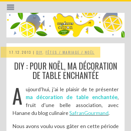
17.12.2013 |
DIY
,
FÊTES / MARIAGE / NOËL
DIY : POUR NOËL, MA DÉCORATION
DE TABLE ENCHANTÉE
A
ujourd’hui, j’ai le plaisir de te présenter
ma décoration de table enchantée
,
fruit d’une belle association, avec
Hanane du blog culinaire
SafranGourmand
.
Nous avons voulu vous gâter en cette période