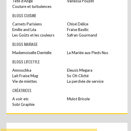
Tête d’Ange
Vanessa Pouzet
Couture et turbulences
BLOGS CUISINE
Carnets Parisiens
Chloé Délice
Emilie and Léa
Fraise Basilic
Les Goûts et les couleurs
Safran Gourmand
BLOGS MARIAGE
Mademoiselle Dentelle
La Mariée aux Pieds Nus
BLOGS LIFESTYLE
Annouchka
Eleusis Megara
Lait Fraise Mag
So Oh Cliché
Vie de miettes
La perchée de service
CRÉATRICES
A voir etc
Mulot Bricole
Sobi Graphie