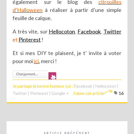
également sur le blog des
citrouilles
d’Halloween
à réaliser à partir d’une simple
feuille de calque.
A très vite, sur
Hellocoton
,
Facebook
,
Twitter
et
Pinterest
!
Et si mes DIY te plaisent, je t’ invite à voter
pour moi
ici
, merci !
Je partage la bonne humeur sur :
Facebook
|
Hellocoton
|
Twitter
|
Pinterest
|
Google +
J'aime cet article
16
ARTICLE PRÉCÉDENT