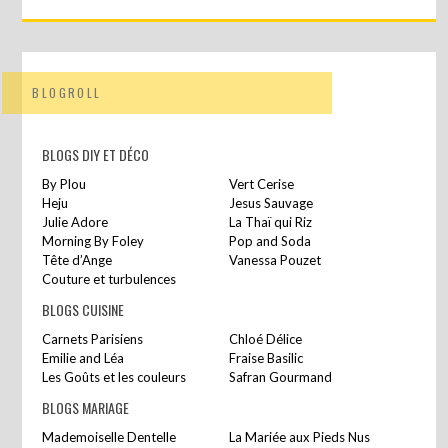
BLOGROLL
BLOGS DIY ET DÉCO
By Plou
Vert Cerise
Heju
Jesus Sauvage
Julie Adore
La Thaï qui Riz
Morning By Foley
Pop and Soda
Tête d’Ange
Vanessa Pouzet
Couture et turbulences
BLOGS CUISINE
Carnets Parisiens
Chloé Délice
Emilie and Léa
Fraise Basilic
Les Goûts et les couleurs
Safran Gourmand
BLOGS MARIAGE
Mademoiselle Dentelle
La Mariée aux Pieds Nus