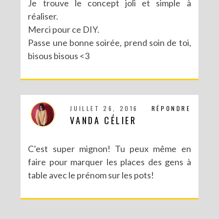
Je trouve le concept joli et simple à
réaliser.
Merci pour ce DIY.
Passe une bonne soirée, prend soin de toi,
bisous bisous <3
JUILLET 26, 2016
RÉPONDRE
VANDA CÉLIER
C’est super mignon! Tu peux même en
RECETTES ET CRÉATIONS POUR DES FÊTES RÉUSSIES – CONCOURS
faire pour marquer les places des gens à
table avec le prénom sur les pots!