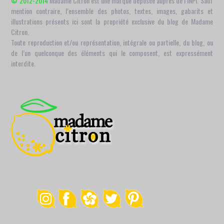
© 2012-2014
Madame Citron est une marque déposée auprès de l’INPI. Sauf
mention contraire, l’ensemble des photos, textes, images, gabarits et
illustrations présents ici sont la propriété exclusive du blog de Madame
Citron.
Toute reproduction et/ou représentation, intégrale ou partielle, du blog, ou
de l’un quelconque des éléments qui le composent, est expressément
interdite.