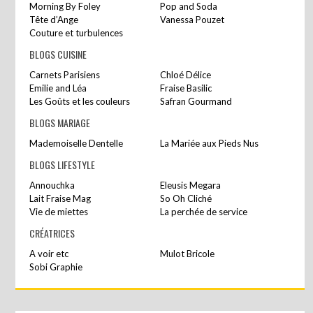
Morning By Foley
Pop and Soda
Tête d’Ange
Vanessa Pouzet
Couture et turbulences
BLOGS CUISINE
Carnets Parisiens
Chloé Délice
Emilie and Léa
Fraise Basilic
Les Goûts et les couleurs
Safran Gourmand
BLOGS MARIAGE
Mademoiselle Dentelle
La Mariée aux Pieds Nus
BLOGS LIFESTYLE
Annouchka
Eleusis Megara
Lait Fraise Mag
So Oh Cliché
Vie de miettes
La perchée de service
CRÉATRICES
A voir etc
Mulot Bricole
Sobi Graphie