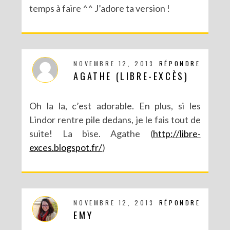
temps à faire ^^ J’adore ta version !
NOVEMBRE 12, 2013
RÉPONDRE
AGATHE (LIBRE-EXCÈS)
Oh la la, c’est adorable. En plus, si les
Lindor rentre pile dedans, je le fais tout de
suite! La bise. Agathe (
http://libre-
DIY CRÉE TON BULLET JOURNAL (AVEC SCAN N CUT)
exces.blogspot.fr/
)
NOVEMBRE 12, 2013
RÉPONDRE
EMY