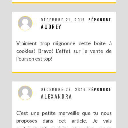
DÉCEMBRE 21, 2016
RÉPONDRE
AUDREY
DIY – UN CALENDRIER DE L’AVENT TOUT EN IMAGES
Vraiment trop mignonne cette boite à
cookies! Bravo! L’effet sur le vente de
l’ourson est top!
DÉCEMBRE 27, 2016
RÉPONDRE
ALEXANDRA
C’est une petite merveille que tu nous
proposes dans cet article. Je vais
DIY CRÉE TON BULLET JOURNAL (AVEC SCAN N CUT)