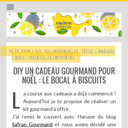
15.12.2016 |
DIY
,
DIY IMPRIMABLES
,
FÊTES / MARIAGE
/ NOËL
,
FREEBIES (À IMPRIMER)
DIY UN CADEAU GOURMAND POUR
NOËL : LE BOCAL À BISCUITS
L
a course aux cadeaux a déjà commencé !
Aujourd’hui je te propose de réaliser un
kit gourmand à offrir.
J’ai remis le couvert avec Hanane du blog
Safran Gourmand
et nous avons décidé une