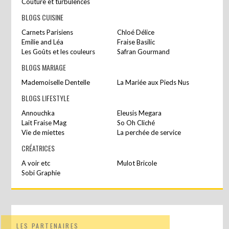
Couture et turbulences
BLOGS CUISINE
Carnets Parisiens
Chloé Délice
Emilie and Léa
Fraise Basilic
Les Goûts et les couleurs
Safran Gourmand
BLOGS MARIAGE
Mademoiselle Dentelle
La Mariée aux Pieds Nus
BLOGS LIFESTYLE
Annouchka
Eleusis Megara
Lait Fraise Mag
So Oh Cliché
Vie de miettes
La perchée de service
CRÉATRICES
A voir etc
Mulot Bricole
Sobi Graphie
LES PARTENAIRES