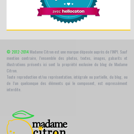
© 2012-2014
Madame Citron est une marque déposée auprès de l’INPI. Sauf
mention contraire, l’ensemble des photos, textes, images, gabarits et
illustrations présents ici sont la propriété exclusive du blog de Madame
Citron.
Toute reproduction et/ou représentation, intégrale ou partielle, du blog, ou
de l’un quelconque des éléments qui le composent, est expressément
interdite.