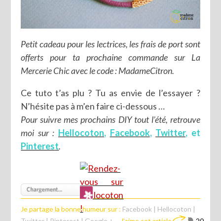
Petit cadeau pour les lectrices, les frais de port sont
offerts pour ta prochaine commande sur La
Mercerie Chic avec le code : MadameCitron.
Ce tuto t’as plu ? Tu as envie de l’essayer ?
N’hésite pas à m’en faire ci-dessous …
Pour suivre mes prochains DIY tout l’été, retrouve
moi sur :
Hellocoton
,
Facebook
,
Twitter
, et
Pinteres
t
.
Je partage la bonne humeur sur :
Facebook
|
Hellocoton
|
Twitter
|
Pinterest
|
Google +
J'aime cet article
20