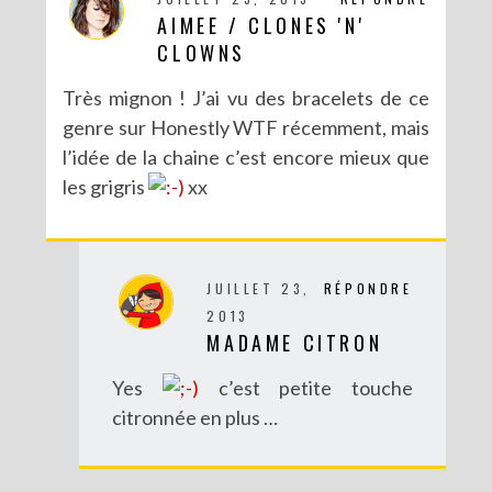
DIY : DÉGUISE TES CLÉS
AIMEE / CLONES 'N'
CLOWNS
Très mignon ! J’ai vu des bracelets de ce
genre sur Honestly WTF récemment, mais
l’idée de la chaine c’est encore mieux que
les grigris
xx
JUILLET 23,
RÉPONDRE
2013
MADAME CITRON
DIY POUR LA RENTRÉE : UNE TROUSSE SANS COUTURE
Yes
c’est petite touche
citronnée en plus …