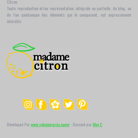
Citron.
Toute reproduction et/ou représentation, intégrale ou partielle, du blog, ou
de l’un quelconque des éléments qui le composent, est expressément
interdite.
Développé Par
www.sylvaingarcia.name
- Dessiné par
May C