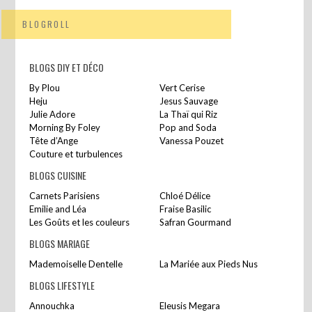
BLOGROLL
BLOGS DIY ET DÉCO
By Plou
Vert Cerise
Heju
Jesus Sauvage
Julie Adore
La Thaï qui Riz
Morning By Foley
Pop and Soda
Tête d’Ange
Vanessa Pouzet
Couture et turbulences
BLOGS CUISINE
Carnets Parisiens
Chloé Délice
Emilie and Léa
Fraise Basilic
Les Goûts et les couleurs
Safran Gourmand
BLOGS MARIAGE
Mademoiselle Dentelle
La Mariée aux Pieds Nus
BLOGS LIFESTYLE
Annouchka
Eleusis Megara