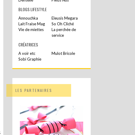
BLOGS LIFESTYLE
Annouchka
Eleusis Megara
Lait Fraise Mag
So Oh Cliché
Vie de miettes
La perchée de
service
CRÉATRICES
A voir etc
Mulot Bricole
Sobi Graphie
LES PARTENAIRES
5