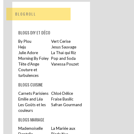
BLOGROLL
BLOGS DIY ET DÉCO
By Plou
Vert Cerise
Heju
Jesus Sauvage
Julie Adore
La Thaï qui Riz
Morning By Foley
Pop and Soda
Tête d’Ange
Vanessa Pouzet
Couture et
turbulences
BLOGS CUISINE
Carnets Parisiens
Chloé Délice
Emilie and Léa
Fraise Basilic
Les Goûts et les
Safran Gourmand
couleurs
BLOGS MARIAGE
Mademoiselle
La Mariée aux
Dentelle
Pieds Nus