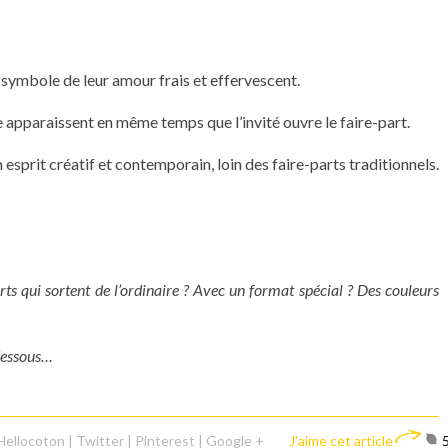
 symbole de leur amour frais et effervescent.
e apparaissent en même temps que l’invité ouvre le faire-part.
 esprit créatif et contemporain, loin des faire-parts traditionnels.
arts qui sortent de l’ordinaire ? Avec un format spécial ? Des couleurs
-dessous…
Hellocoton
|
Twitter
|
Pinterest
|
Google +
J'aime cet article