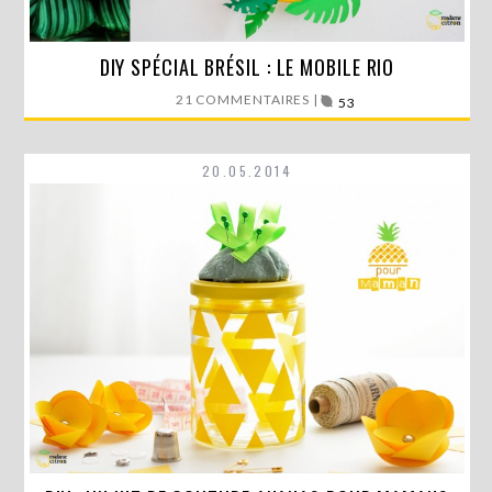
DIY SPÉCIAL BRÉSIL : LE MOBILE RIO
Le mois de juin est arrivé ! Il annonce déjà…
21 COMMENTAIRES |
53
LIRE LA SUITE
20.05.2014