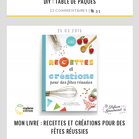
DIY : TABLE DE PÂQUES
l’occasion…
12 COMMENTAIRES |
31
LIRE LA SUITE
25.03.2015
MON LIVRE : RECETTES ET CRÉATIONS POUR DES
Oh joie ! Aujourd’hui est un grand jour pour moi,…
FÊTES RÉUSSIES
LIRE LA SUITE