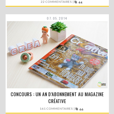
22 COMMENTAIRES |
44
LIRE LA SUITE
07.05.2014
CONCOURS : UN AN D’ABONNEMENT AU MAGAZINE
Vous êtes gâtées en ce moment sur le blog !…
CRÉATIVE
LIRE LA SUITE
161 COMMENTAIRES |
66