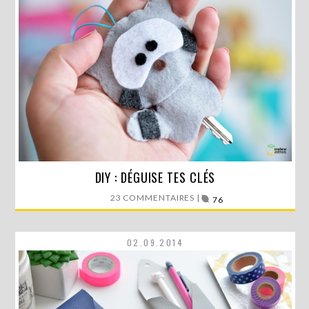
Aujourd’hui, je te propose un DIY tout kawaii ! La…
DIY : DÉGUISE TES CLÉS
23 COMMENTAIRES |
76
LIRE LA SUITE
02.09.2014