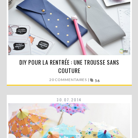
C’est aujourd’hui la rentrée scolaire ! Après de bonnes
DIY POUR LA RENTRÉE : UNE TROUSSE SANS
vacances…
COUTURE
20 COMMENTAIRES |
LIRE LA SUITE
56
30.07.2014