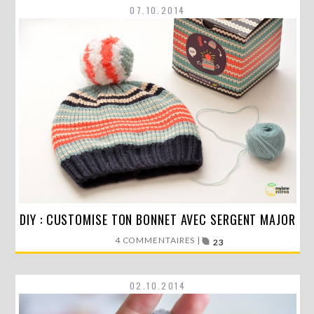
07.10.2014
DIY : CUSTOMISE TON BONNET AVEC SERGENT MAJOR
J’ai testé pour toi en avant-première le tout nouveau
kit…
4 COMMENTAIRES |
23
LIRE LA SUITE
02.10.2014