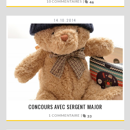
10 COMMENTAIRES |
46
14.10.2014
Il y a quelques jours, je te présentais le Kit…
CONCOURS AVEC SERGENT MAJOR
1 COMMENTAIRE |
33
LIRE LA SUITE