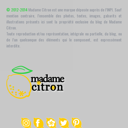
© 2012-2014
Madame Citron est une marque déposée auprès de l’INPI. Sauf
mention contraire, l’ensemble des photos, textes, images, gabarits et
illustrations présents ici sont la propriété exclusive du blog de Madame
Citron.
Toute reproduction et/ou représentation, intégrale ou partielle, du blog, ou
de l’un quelconque des éléments qui le composent, est expressément
interdite.