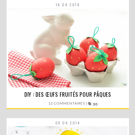
14.04.2014
Pâques approche à grand pas. Si pour beaucoup d’entre-
DIY : DES ŒUFS FRUITÉS POUR PÂQUES
nous, cette…
12 COMMENTAIRES |
30
LIRE LA SUITE
09.04.2014