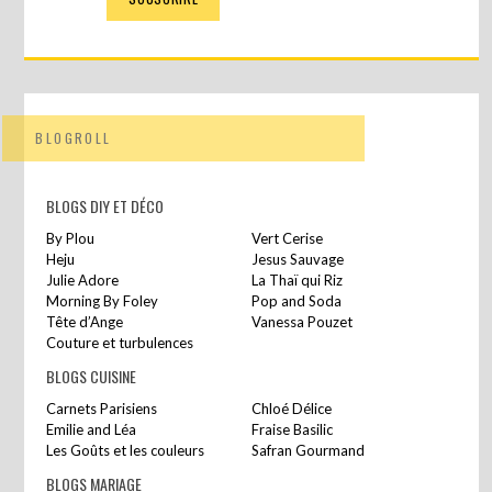
BLOGROLL
BLOGS DIY ET DÉCO
By Plou
Vert Cerise
Heju
Jesus Sauvage
Julie Adore
La Thaï qui Riz
Morning By Foley
Pop and Soda
Tête d’Ange
Vanessa Pouzet
Couture et turbulences
BLOGS CUISINE
Carnets Parisiens
Chloé Délice
Emilie and Léa
Fraise Basilic
Les Goûts et les couleurs
Safran Gourmand
BLOGS MARIAGE