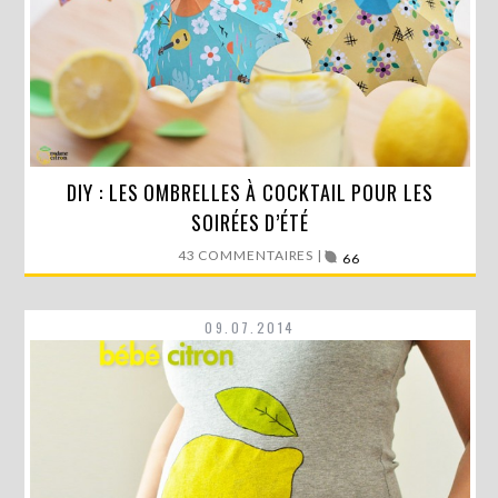
Aujourd’hui, nous allons mettre à l’honneur nos longues
DIY : LES OMBRELLES À COCKTAIL POUR LES
soirées d’été…
SOIRÉES D’ÉTÉ
43 COMMENTAIRES |
LIRE LA SUITE
66
09.07.2014