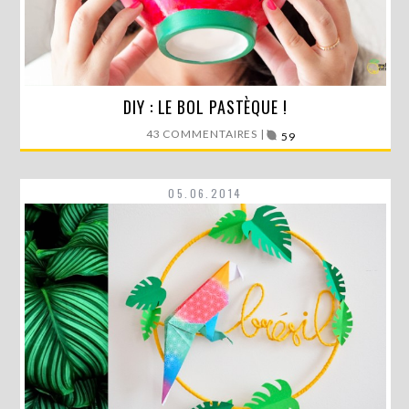
Après le tote bag, les chaussures, les pots, la robe…
DIY : LE BOL PASTÈQUE !
Voici…
43 COMMENTAIRES |
59
LIRE LA SUITE
05.06.2014