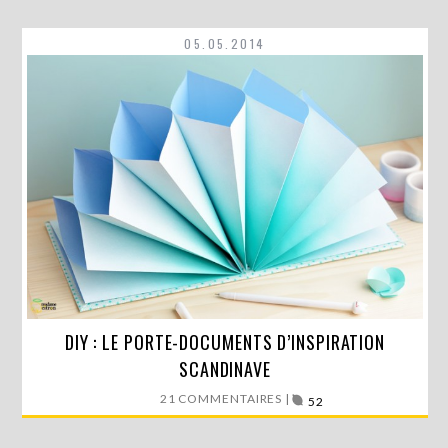
05.05.2014
DIY : LE PORTE-DOCUMENTS D’INSPIRATION
En ce moment, un vent nordique souffle sur la
décoration….
SCANDINAVE
21 COMMENTAIRES |
LIRE LA SUITE
52