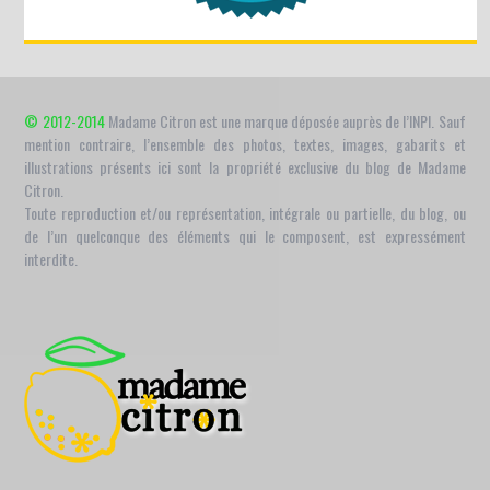
© 2012-2014
Madame Citron est une marque déposée auprès de l’INPI. Sauf
mention contraire, l’ensemble des photos, textes, images, gabarits et
illustrations présents ici sont la propriété exclusive du blog de Madame
Citron.
Toute reproduction et/ou représentation, intégrale ou partielle, du blog, ou
de l’un quelconque des éléments qui le composent, est expressément
interdite.