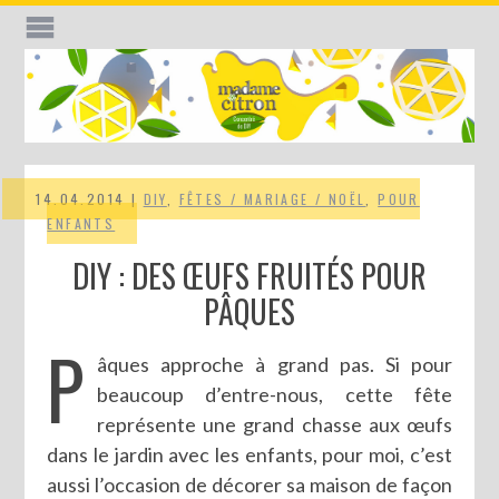
14.04.2014 |
DIY
,
FÊTES / MARIAGE / NOËL
,
POUR
ENFANTS
DIY : DES ŒUFS FRUITÉS POUR
PÂQUES
P
âques approche à grand pas. Si pour
beaucoup d’entre-nous, cette fête
représente une grand chasse aux œufs
dans le jardin avec les enfants, pour moi, c’est
aussi l’occasion de décorer sa maison de façon