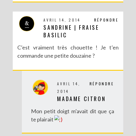
AVRIL 14, 2014
RÉPONDRE
SANDRINE | FRAISE
DIY SAINT VALENTIN : UNE CARTE POP-UP QUI BRISE LA GLACE !
BASILIC
C’est vraiment très chouette ! Je t’en
commande une petite douzaine ?
AVRIL 14,
RÉPONDRE
2014
MADAME CITRON
Mon petit doigt m’avait dit que ça
te plairait
DIY – UN CALENDRIER DE L’AVENT TOUT EN IMAGES