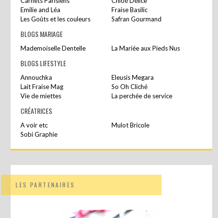
Carnets Parisiens
Chloé Délice
Emilie and Léa
Fraise Basilic
Les Goûts et les couleurs
Safran Gourmand
BLOGS MARIAGE
Mademoiselle Dentelle
La Mariée aux Pieds Nus
BLOGS LIFESTYLE
Annouchka
Eleusis Megara
Lait Fraise Mag
So Oh Cliché
Vie de miettes
La perchée de service
CRÉATRICES
A voir etc
Mulot Bricole
Sobi Graphie
LES PARTENAIRES