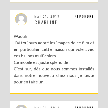
DIY CRÉE TON BULLET JOURNAL (AVEC SCAN N CUT)
MAI 21, 2013
RÉPONDRE
CHARLINE
Waouh
J’ai toujours adoré les images de ce film et
en particulier cette maison qui vole avec
ces ballons multicolors.
Ce mobile est juste splendide!
C’est sur, dès que nous sommes installés
dans notre nouveau chez nous je teste
pour en faire un…
RECETTES ET CRÉATIONS POUR DES FÊTES RÉUSSIES – CONCOURS
MAI 21, 2013
RÉPONDRE