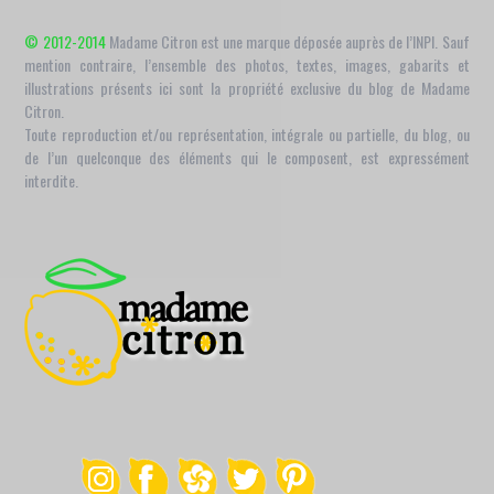
© 2012-2014
Madame Citron est une marque déposée auprès de l’INPI. Sauf
mention contraire, l’ensemble des photos, textes, images, gabarits et
illustrations présents ici sont la propriété exclusive du blog de Madame
Citron.
Toute reproduction et/ou représentation, intégrale ou partielle, du blog, ou
de l’un quelconque des éléments qui le composent, est expressément
interdite.