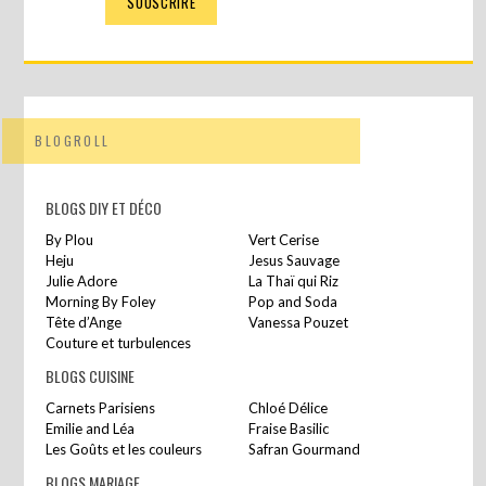
BLOGROLL
BLOGS DIY ET DÉCO
By Plou
Vert Cerise
Heju
Jesus Sauvage
Julie Adore
La Thaï qui Riz
Morning By Foley
Pop and Soda
Tête d’Ange
Vanessa Pouzet
Couture et turbulences
BLOGS CUISINE
Carnets Parisiens
Chloé Délice
Emilie and Léa
Fraise Basilic
Les Goûts et les couleurs
Safran Gourmand
BLOGS MARIAGE