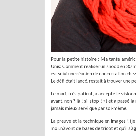
Pour la petite histoire : Ma tante amér
Unis: Comment réaliser un snood en 30 mi
est suivi une réunion de concertation che
Le défi était lancé, restait à trouver une p
Le mari, très patient, a accepté le visi
avant, non ? là ! si, stop ! ») et a passé 
jamais mieux servi que par soi-même.
La preuve et la technique en images ! (je
moi, n’avont de bases de tricot et qu’il s’