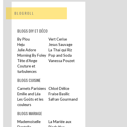
BLOGROLL
BLOGS DIY ET DÉCO
By Plou
Vert Cerise
Heju
Jesus Sauvage
Julie Adore
La Thaï qui Riz
Morning By Foley
Pop and Soda
Tête d’Ange
Vanessa Pouzet
Couture et
turbulences
BLOGS CUISINE
Carnets Parisiens
Chloé Délice
Emilie and Léa
Fraise Basilic
Les Goûts et les
Safran Gourmand
couleurs
BLOGS MARIAGE
Mademoiselle
La Mariée aux
Dentelle
Pieds Nus