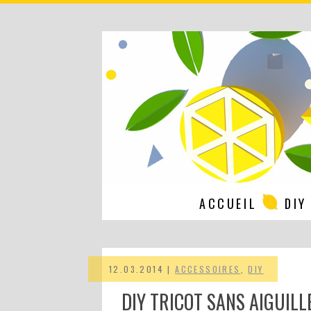
ACCUEIL
DIY
12.03.2014 |
ACCESSOIRES
,
DIY
DIY TRICOT SANS AIGUILL