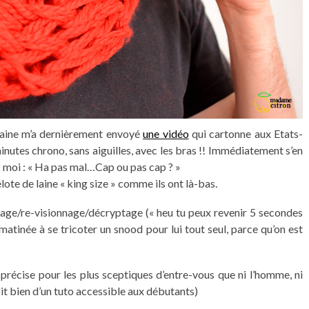
icaine m’a dernièrement envoyé
une vidéo
qui cartonne aux Etats-
nutes chrono, sans aiguilles, avec les bras !! Immédiatement s’en
z moi : « Ha pas mal…Cap ou pas cap ? »
elote de laine « king size » comme ils ont là-bas.
onnage/re-visionnage/décryptage (« heu tu peux revenir 5 secondes
la matinée à se tricoter un snood pour lui tout seul, parce qu’on est
 précise pour les plus sceptiques d’entre-vous que ni l’homme, ni
agit bien d’un tuto accessible aux débutants)