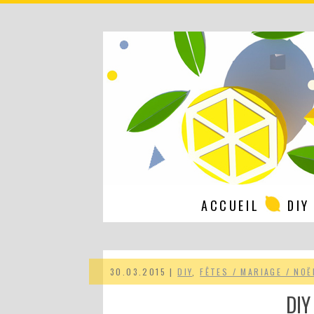
ACCUEIL
DIY
30.03.2015 |
DIY
,
FÊTES / MARIAGE / NOË
DIY