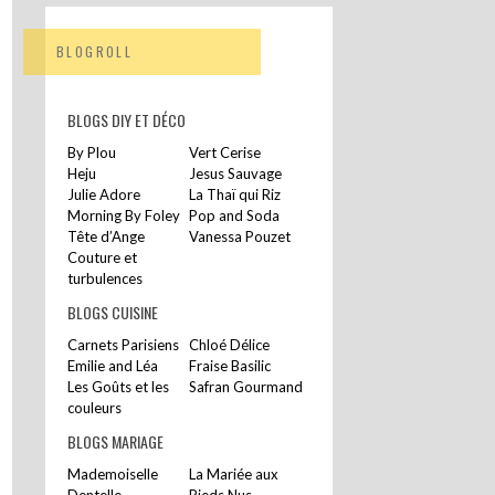
BLOGROLL
BLOGS DIY ET DÉCO
By Plou
Vert Cerise
Heju
Jesus Sauvage
Julie Adore
La Thaï qui Riz
Morning By Foley
Pop and Soda
Tête d’Ange
Vanessa Pouzet
Couture et
turbulences
BLOGS CUISINE
Carnets Parisiens
Chloé Délice
Emilie and Léa
Fraise Basilic
Les Goûts et les
Safran Gourmand
couleurs
BLOGS MARIAGE
Mademoiselle
La Mariée aux
Dentelle
Pieds Nus