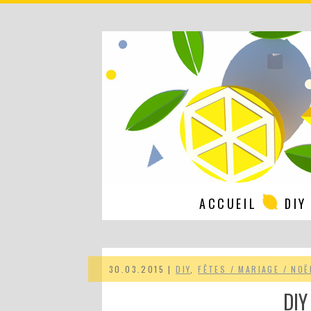
ACCUEIL
DIY
30.03.2015 |
DIY
,
FÊTES / MARIAGE / NOË
DIY