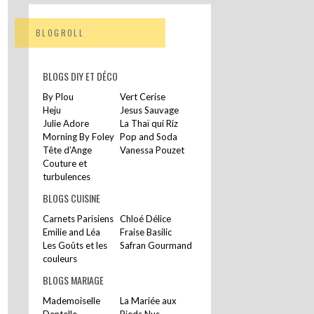
BLOGROLL
BLOGS DIY ET DÉCO
By Plou
Vert Cerise
Heju
Jesus Sauvage
Julie Adore
La Thaï qui Riz
Morning By Foley
Pop and Soda
Tête d’Ange
Vanessa Pouzet
Couture et
turbulences
BLOGS CUISINE
Carnets Parisiens
Chloé Délice
Emilie and Léa
Fraise Basilic
Les Goûts et les
Safran Gourmand
couleurs
BLOGS MARIAGE
Mademoiselle
La Mariée aux
Dentelle
Pieds Nus