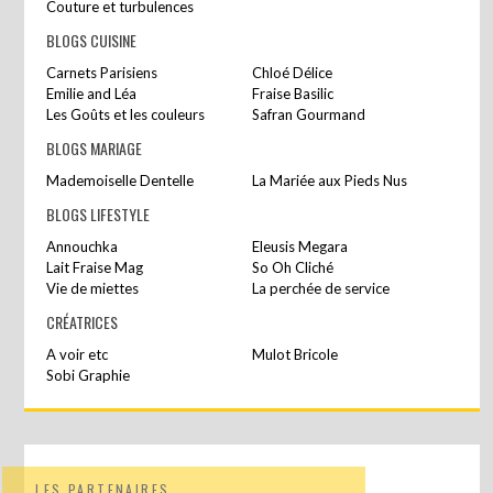
Couture et turbulences
BLOGS CUISINE
Carnets Parisiens
Chloé Délice
Emilie and Léa
Fraise Basilic
Les Goûts et les couleurs
Safran Gourmand
BLOGS MARIAGE
Mademoiselle Dentelle
La Mariée aux Pieds Nus
BLOGS LIFESTYLE
Annouchka
Eleusis Megara
Lait Fraise Mag
So Oh Cliché
Vie de miettes
La perchée de service
CRÉATRICES
A voir etc
Mulot Bricole
Sobi Graphie
LES PARTENAIRES