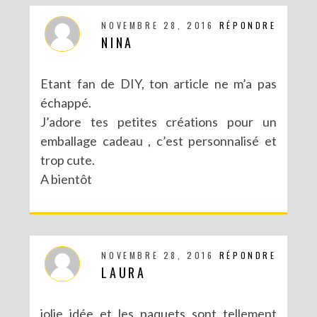
NOVEMBRE 28, 2016
RÉPONDRE
DIY CRÉE TON BULLET JOURNAL (AVEC SCAN N CUT)
NINA
Etant fan de DIY, ton article ne m’a pas
échappé.
J’adore tes petites créations pour un
emballage cadeau , c’est personnalisé et
trop cute.
A bientôt
NOVEMBRE 28, 2016
RÉPONDRE
RECETTES ET CRÉATIONS POUR DES FÊTES RÉUSSIES – CONCOURS
LAURA
jolie idée et les paquets sont tellement