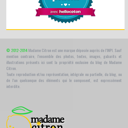
© 2012-2014
Madame Citron est une marque déposée auprès de l’INPI. Sauf
mention contraire, l’ensemble des photos, textes, images, gabarits et
illustrations présents ici sont la propriété exclusive du blog de Madame
Citron.
Toute reproduction et/ou représentation, intégrale ou partielle, du blog, ou
de l’un quelconque des éléments qui le composent, est expressément
interdite.