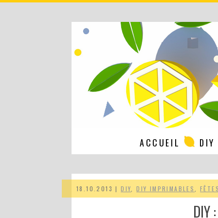
ACCUEIL
DIY
18.10.2013 |
DIY
,
DIY IMPRIMABLES
,
FÊTE
DIY 