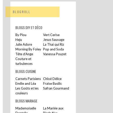
BLOGROLL
BLOGS DIY ET DÉCO
By Plou
Vert Cerise
Heju
Jesus Sauvage
Julie Adore
La Thaï qui Riz
Morning By Foley
Pop and Soda
Tête d’Ange
Vanessa Pouzet
Couture et
turbulences
BLOGS CUISINE
Carnets Parisiens
Chloé Délice
Emilie and Léa
Fraise Basilic
Les Goûts et les
Safran Gourmand
couleurs
BLOGS MARIAGE
Mademoiselle
La Mariée aux
Dentelle
Pieds Nus