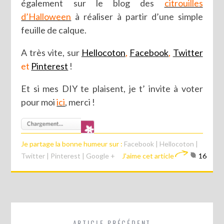
également sur le blog des
citrouilles
d’Halloween
à réaliser à partir d’une simple
feuille de calque.
A très vite, sur
Hellocoton
,
Facebook
,
Twitter
et
Pinterest
!
Et si mes DIY te plaisent, je t’ invite à voter
pour moi
ici
, merci !
Je partage la bonne humeur sur :
Facebook
|
Hellocoton
|
Twitter
|
Pinterest
|
Google +
J'aime cet article
16
ARTICLE PRÉCÉDENT