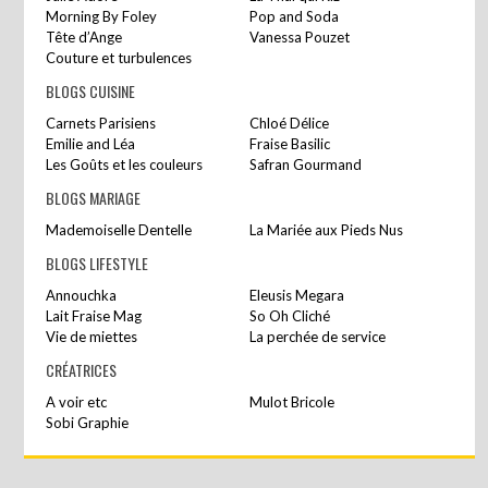
Morning By Foley
Pop and Soda
Tête d’Ange
Vanessa Pouzet
Couture et turbulences
BLOGS CUISINE
Carnets Parisiens
Chloé Délice
Emilie and Léa
Fraise Basilic
Les Goûts et les couleurs
Safran Gourmand
BLOGS MARIAGE
Mademoiselle Dentelle
La Mariée aux Pieds Nus
BLOGS LIFESTYLE
Annouchka
Eleusis Megara
Lait Fraise Mag
So Oh Cliché
Vie de miettes
La perchée de service
CRÉATRICES
A voir etc
Mulot Bricole
Sobi Graphie