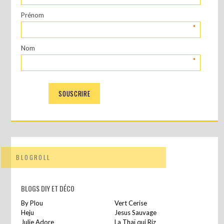
Prénom
*
Nom
*
BLOGROLL
BLOGS DIY ET DÉCO
By Plou
Vert Cerise
Heju
Jesus Sauvage
Julie Adore
La Thaï qui Riz