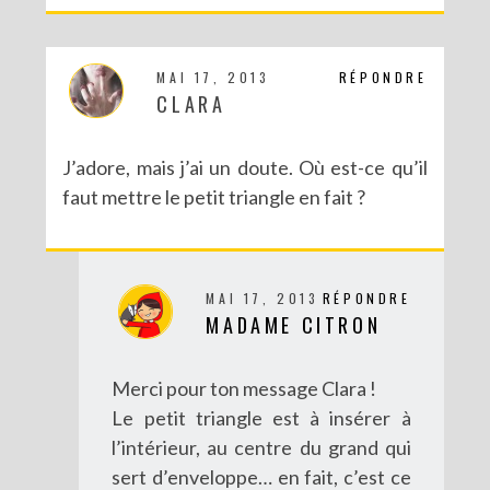
MAI 17, 2013
RÉPONDRE
CLARA
DIY UN CADEAU GOURMAND POUR NOËL : LE BOCAL À BISCUITS
J’adore, mais j’ai un doute. Où est-ce qu’il
faut mettre le petit triangle en fait ?
MAI 17, 2013
RÉPONDRE
MADAME CITRON
Merci pour ton message Clara !
Le petit triangle est à insérer à
l’intérieur, au centre du grand qui
sert d’enveloppe… en fait, c’est ce
DIY LES ÉTIQUETTES À CONFITURE À IMPRIMER