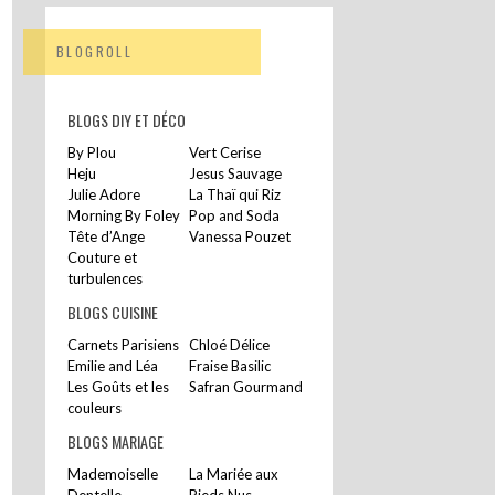
BLOGROLL
BLOGS DIY ET DÉCO
By Plou
Vert Cerise
Heju
Jesus Sauvage
Julie Adore
La Thaï qui Riz
Morning By Foley
Pop and Soda
Tête d’Ange
Vanessa Pouzet
Couture et
turbulences
BLOGS CUISINE
Carnets Parisiens
Chloé Délice
Emilie and Léa
Fraise Basilic
Les Goûts et les
Safran Gourmand
couleurs
BLOGS MARIAGE
Mademoiselle
La Mariée aux
Dentelle
Pieds Nus