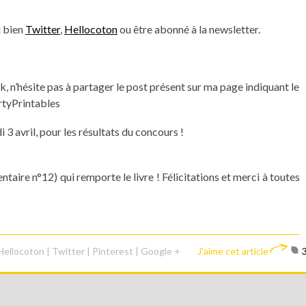
 bien
Twitter
,
Hellocoton
ou être abonné à la newsletter.
, n’hésite pas à partager le post présent sur ma page indiquant le
rtyPrintables
 3 avril, pour les résultats du concours !
aire n°12) qui remporte le livre ! Félicitations et merci à toutes
Hellocoton
|
Twitter
|
Pinterest
|
Google +
J'aime cet article