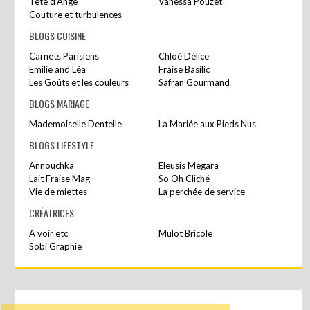
Tête d’Ange
Vanessa Pouzet
Couture et turbulences
BLOGS CUISINE
Carnets Parisiens
Chloé Délice
Emilie and Léa
Fraise Basilic
Les Goûts et les couleurs
Safran Gourmand
BLOGS MARIAGE
Mademoiselle Dentelle
La Mariée aux Pieds Nus
BLOGS LIFESTYLE
Annouchka
Eleusis Megara
Lait Fraise Mag
So Oh Cliché
Vie de miettes
La perchée de service
CRÉATRICES
A voir etc
Mulot Bricole
Sobi Graphie