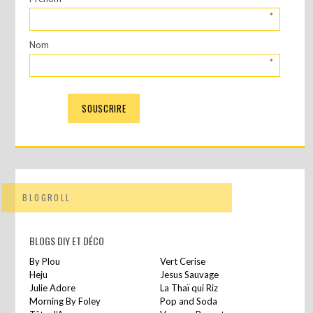
*
Nom
*
BLOGROLL
BLOGS DIY ET DÉCO
By Plou
Vert Cerise
Heju
Jesus Sauvage
Julie Adore
La Thaï qui Riz
Morning By Foley
Pop and Soda