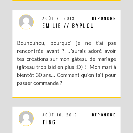
AOÛT 9, 2013
RÉPONDRE
EMILIE // BYPLOU
Bouhouhou, pourquoi je ne t’ai pas
rencontrée avant ?! J’aurais adoré avoir
tes créations sur mon gâteau de mariage
(gâteau trop laid en plus :D) !! Mon mari à
L’HISTOIRE DU POUSSIN DE PÂQUES : LE PREMIER ENVOL
bientôt 30 ans… Comment qu’on fait pour
passer commande ?
AOÛT 10, 2013
RÉPONDRE
TING