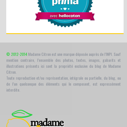
© 2012-2014
Madame Citron est une marque déposée auprès de l’INPI. Sauf
mention contraire, l’ensemble des photos, textes, images, gabarits et
illustrations présents ici sont la propriété exclusive du blog de Madame
Citron.
Toute reproduction et/ou représentation, intégrale ou partielle, du blog, ou
de l’un quelconque des éléments qui le composent, est expressément
interdite.