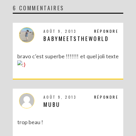
6 COMMENTAIRES
PETITS MARIÉS EN HAUT DU GÂTEAU
AOÛT 9, 2013
RÉPONDRE
BABYMEETSTHEWORLD
bravo c’est superbe !!!!!!! et quel joli texte
AOÛT 9, 2013
RÉPONDRE
MUBU
LA SAISON DES MARIAGES A COMMENCÉ…VIVE LES MARIÉS !
trop beau !