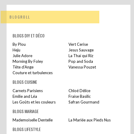
BLOGROLL
BLOGS DIY ET DÉCO
By Plou
Vert Cerise
Heju
Jesus Sauvage
Julie Adore
La Thaï qui Riz
Morning By Foley
Pop and Soda
Tête d’Ange
Vanessa Pouzet
Couture et turbulences
BLOGS CUISINE
Carnets Parisiens
Chloé Délice
Emilie and Léa
Fraise Basilic
Les Goûts et les couleurs
Safran Gourmand
BLOGS MARIAGE
Mademoiselle Dentelle
La Mariée aux Pieds Nus
BLOGS LIFESTYLE