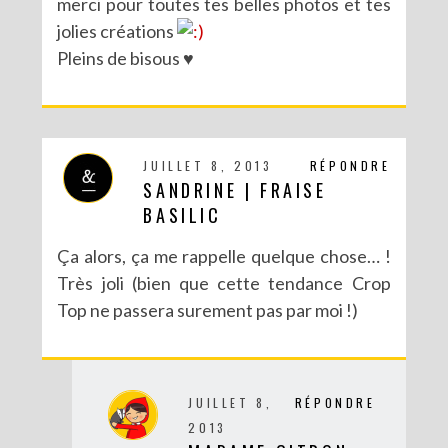
merci pour toutes tes belles photos et tes
jolies créations
Pleins de bisous ♥
JUILLET 8, 2013
RÉPONDRE
SANDRINE | FRAISE
BASILIC
Ça alors, ça me rappelle quelque chose… !
DIY : DÉGUISE TES CLÉS
Très joli (bien que cette tendance Crop
Top ne passera surement pas par moi !)
JUILLET 8,
RÉPONDRE
2013