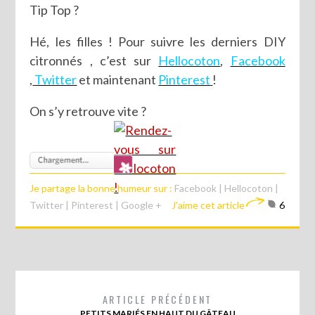
Tip Top ?
Hé, les filles ! Pour suivre les derniers DIY
citronnés , c’est sur
Hellocoton
,
Facebook
,
Twitter
et maintenant
Pinterest
!
On s’y retrouve vite ?
Je partage la bonne humeur sur :
Facebook
|
Hellocoton
|
Twitter
|
Pinterest
|
Google +
J'aime cet article
6
ARTICLE PRÉCÉDENT
PETITS MARIÉS EN HAUT DU GÂTEAU