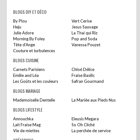
BLOGS DIY ET DÉCO
By Plou
Vert Cerise
Heju
Jesus Sauvage
Julie Adore
La Thaï qui Riz
Morning By Foley
Pop and Soda
Tête d’Ange
Vanessa Pouzet
Couture et turbulences
BLOGS CUISINE
Carnets Parisiens
Chloé Délice
Emilie and Léa
Fraise Basilic
Les Goûts et les couleurs
Safran Gourmand
BLOGS MARIAGE
Mademoiselle Dentelle
La Mariée aux Pieds Nus
BLOGS LIFESTYLE
Annouchka
Eleusis Megara
Lait Fraise Mag
So Oh Cliché
Vie de miettes
La perchée de service