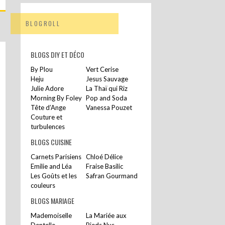
BLOGROLL
BLOGS DIY ET DÉCO
By Plou
Vert Cerise
Heju
Jesus Sauvage
Julie Adore
La Thaï qui Riz
Morning By Foley
Pop and Soda
Tête d’Ange
Vanessa Pouzet
Couture et
turbulences
BLOGS CUISINE
Carnets Parisiens
Chloé Délice
Emilie and Léa
Fraise Basilic
Les Goûts et les
Safran Gourmand
couleurs
BLOGS MARIAGE
Mademoiselle
La Mariée aux
Dentelle
Pieds Nus