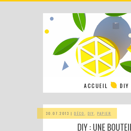
ACCUEIL
DIY
30.07.2013 |
DÉCO
,
DIY
,
PAPIER
DIY : UNE BOUTEI