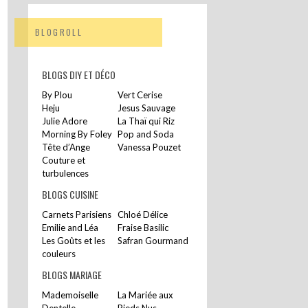
BLOGROLL
BLOGS DIY ET DÉCO
By Plou
Vert Cerise
Heju
Jesus Sauvage
Julie Adore
La Thaï qui Riz
Morning By Foley
Pop and Soda
Tête d’Ange
Vanessa Pouzet
Couture et
turbulences
BLOGS CUISINE
Carnets Parisiens
Chloé Délice
Emilie and Léa
Fraise Basilic
Les Goûts et les
Safran Gourmand
couleurs
BLOGS MARIAGE
Mademoiselle
La Mariée aux
Dentelle
Pieds Nus