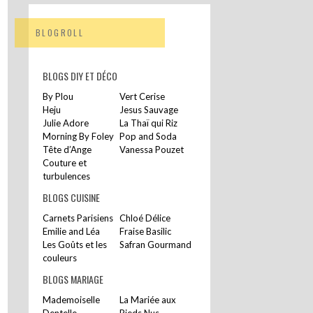
BLOGROLL
BLOGS DIY ET DÉCO
By Plou
Vert Cerise
Heju
Jesus Sauvage
Julie Adore
La Thaï qui Riz
Morning By Foley
Pop and Soda
Tête d’Ange
Vanessa Pouzet
Couture et
turbulences
BLOGS CUISINE
Carnets Parisiens
Chloé Délice
Emilie and Léa
Fraise Basilic
Les Goûts et les
Safran Gourmand
couleurs
BLOGS MARIAGE
Mademoiselle
La Mariée aux
Dentelle
Pieds Nus