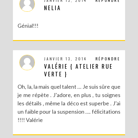
JANVIER 13, 2014
RÉPONDRE
NELIA
Génial!!!
JANVIER 13, 2014
RÉPONDRE
VALÉRIE { ATELIER RUE
DIY CRÉE TON BULLET JOURNAL (AVEC SCAN N CUT)
VERTE }
Oh, la, la mais quel talent … Je suis sûre que
je me répète . J’adore, en plus , tu soignes
les détails , même la déco est superbe . J’ai
un faible pour la suspension …. félicitations
!!!! Valérie