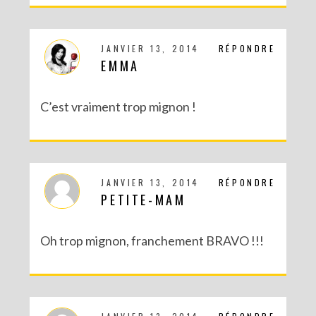
DIY SAINT VALENTIN : UNE CARTE POP-UP QUI BRISE LA GLACE !
JANVIER 13, 2014
RÉPONDRE
EMMA
C’est vraiment trop mignon !
JANVIER 13, 2014
RÉPONDRE
PETITE-MAM
Oh trop mignon, franchement BRAVO !!!
DIY – UN CALENDRIER DE L’AVENT TOUT EN IMAGES