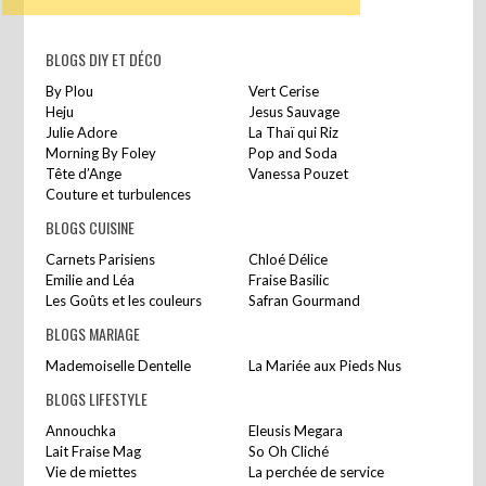
BLOGS DIY ET DÉCO
By Plou
Vert Cerise
Heju
Jesus Sauvage
Julie Adore
La Thaï qui Riz
Morning By Foley
Pop and Soda
Tête d’Ange
Vanessa Pouzet
Couture et turbulences
BLOGS CUISINE
Carnets Parisiens
Chloé Délice
Emilie and Léa
Fraise Basilic
Les Goûts et les couleurs
Safran Gourmand
BLOGS MARIAGE
Mademoiselle Dentelle
La Mariée aux Pieds Nus
BLOGS LIFESTYLE
Annouchka
Eleusis Megara
Lait Fraise Mag
So Oh Cliché
Vie de miettes
La perchée de service