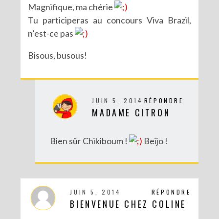
Magnifique, ma chérie
Tu participeras au concours Viva Brazil,
n’est-ce pas
Bisous, busous!
DIY : UN COUCOU SUISSE DES TEMPS MODERNES
JUIN 5, 2014
RÉPONDRE
MADAME CITRON
Bien sûr Chikiboum !
Beijo !
JUIN 5, 2014
RÉPONDRE
BIENVENUE CHEZ COLINE
DIY MES CORBEILLES DE BUREAU DENTELLÉES