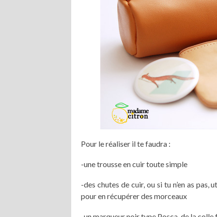
Pour le réaliser il te faudra :
-une trousse en cuir toute simple
-des chutes de cuir, ou si tu n’en as pa
pour en récupérer des morceaux
-un marqueur noir type Posca, de la colle 