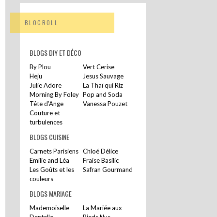
BLOGROLL
BLOGS DIY ET DÉCO
By Plou
Vert Cerise
Heju
Jesus Sauvage
Julie Adore
La Thaï qui Riz
Morning By Foley
Pop and Soda
Tête d’Ange
Vanessa Pouzet
Couture et
turbulences
BLOGS CUISINE
Carnets Parisiens
Chloé Délice
Emilie and Léa
Fraise Basilic
Les Goûts et les
Safran Gourmand
couleurs
BLOGS MARIAGE
Mademoiselle
La Mariée aux
Dentelle
Pieds Nus