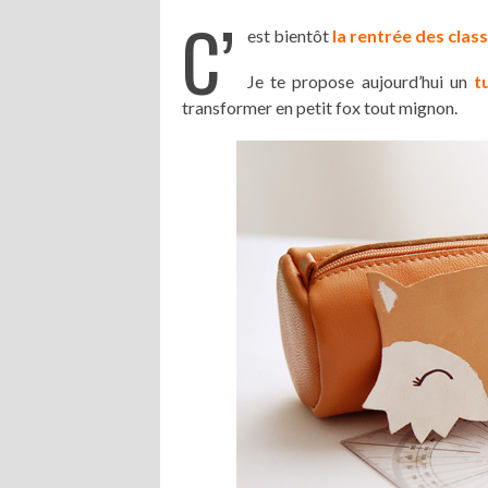
C’
est bientôt
la rentrée des clas
Je te propose aujourd’hui un
t
transformer en petit fox tout mignon.