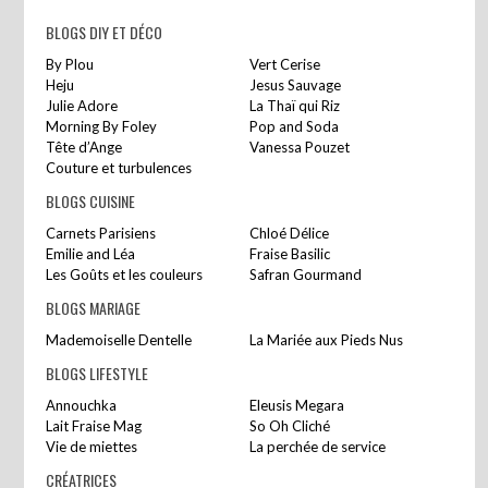
BLOGS DIY ET DÉCO
By Plou
Vert Cerise
Heju
Jesus Sauvage
Julie Adore
La Thaï qui Riz
Morning By Foley
Pop and Soda
Tête d’Ange
Vanessa Pouzet
Couture et turbulences
BLOGS CUISINE
Carnets Parisiens
Chloé Délice
Emilie and Léa
Fraise Basilic
Les Goûts et les couleurs
Safran Gourmand
BLOGS MARIAGE
Mademoiselle Dentelle
La Mariée aux Pieds Nus
BLOGS LIFESTYLE
Annouchka
Eleusis Megara
Lait Fraise Mag
So Oh Cliché
Vie de miettes
La perchée de service
CRÉATRICES