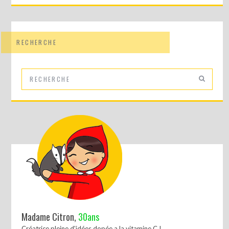
RECHERCHE
Madame Citron,
30ans
Créatrice pleine d'idées dopée a la vitamine C !