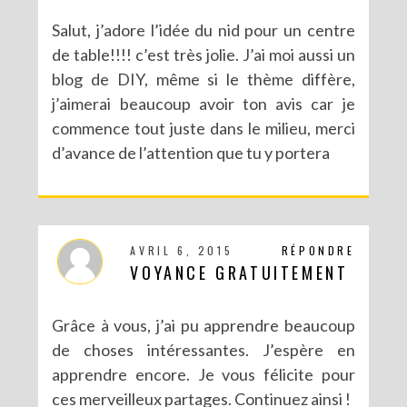
Salut, j’adore l’idée du nid pour un centre
de table!!!! c’est très jolie. J’ai moi aussi un
blog de DIY, même si le thème diffère,
DIY – UN CALENDRIER DE L’AVENT TOUT EN IMAGES
j’aimerai beaucoup avoir ton avis car je
commence tout juste dans le milieu, merci
d’avance de l’attention que tu y portera
AVRIL 6, 2015
RÉPONDRE
VOYANCE GRATUITEMENT
Grâce à vous, j’ai pu apprendre beaucoup
de choses intéressantes. J’espère en
DIY CRÉE TON BULLET JOURNAL (AVEC SCAN N CUT)
apprendre encore. Je vous félicite pour
ces merveilleux partages. Continuez ainsi !