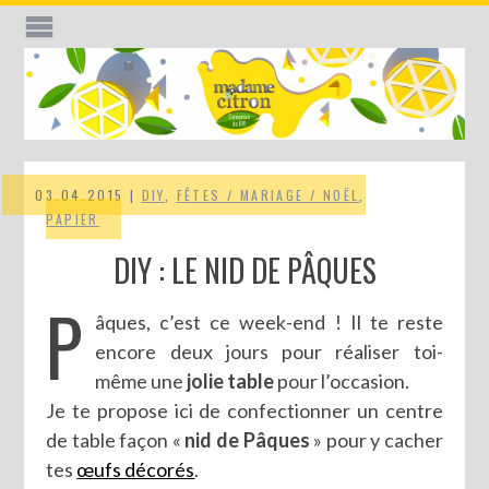
03.04.2015 |
DIY
,
FÊTES / MARIAGE / NOËL
,
PAPIER
DIY : LE NID DE PÂQUES
P
âques, c’est ce week-end ! Il te reste
encore deux jours pour réaliser toi-
même une
jolie table
pour l’occasion.
Je te propose ici de confectionner un centre
de table façon «
nid de Pâques
» pour y cacher
tes
œufs décorés
.